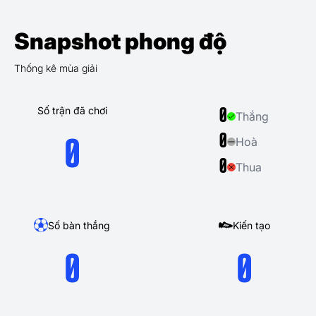
Snapshot phong độ
Thống kê mùa giải
Số trận đã chơi
0
Thắng
0
Hoà
0
0
Thua
Số bàn thắng
Kiến tạo
0
0