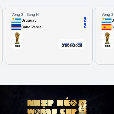
Vòng 2 · Bảng H
Vòng 3
2
Uruguay
U
2
Cabo Verde
S
Xem chi tiết
21/06/2026