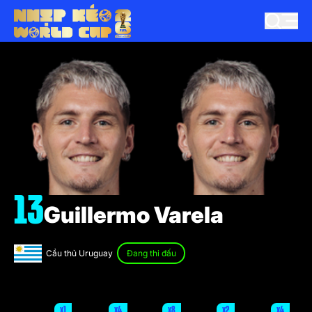
13
Guillermo Varela
Cầu thủ Uruguay
Đang thi đấu
x1
x4
x8
x2
x4