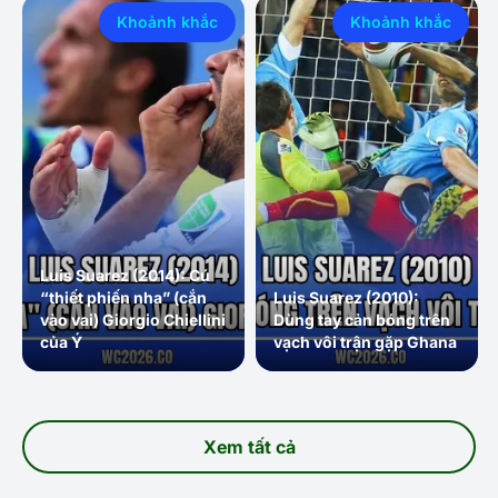
Khoảnh khắc
Khoảnh khắc
Luis Suarez (2014): Cú
“thiết phiến nha” (cắn
Luis Suarez (2010):
vào vai) Giorgio Chiellini
Dùng tay cản bóng trên
của Ý
vạch vôi trận gặp Ghana
Xem tất cả