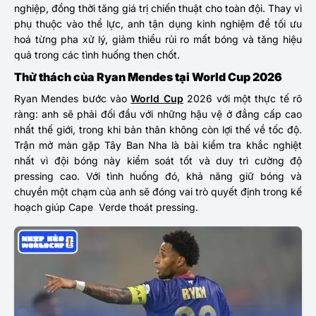
nghiệp, đồng thời tăng giá trị chiến thuật cho toàn đội. Thay vì
phụ thuộc vào thể lực, anh tận dụng kinh nghiệm để tối ưu
hoá từng pha xử lý, giảm thiểu rủi ro mất bóng và tăng hiệu
quả trong các tình huống then chốt.
Thử thách của Ryan Mendes tại World Cup 2026
Ryan Mendes
bước vào
World Cup
2026 với một thực tế rõ
ràng: anh sẽ phải đối đầu với những hậu vệ ở đẳng cấp cao
nhất thế giới, trong khi bản thân không còn lợi thế về tốc độ.
Trận mở màn gặp Tây Ban Nha là bài kiểm tra khắc nghiệt
nhất vì đội bóng này kiểm soát tốt và duy trì cường độ
pressing cao. Với tình huống đó, khả năng giữ bóng và
chuyền một chạm của anh sẽ đóng vai trò quyết định trong kế
hoạch giúp Cape Verde thoát pressing.