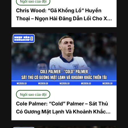
Ngôi sao của đội
Chris Wood: “Gã Khổng Lồ” Huyền
Thoại – Ngọn Hải Đăng Dẫn Lối Cho Xứ
Sở Kiwi
Ngôi sao của đội
Cole Palmer: “Cold” Palmer – Sát Thủ
Có Gương Mặt Lạnh Và Khoảnh Khắc
Thiên Tài