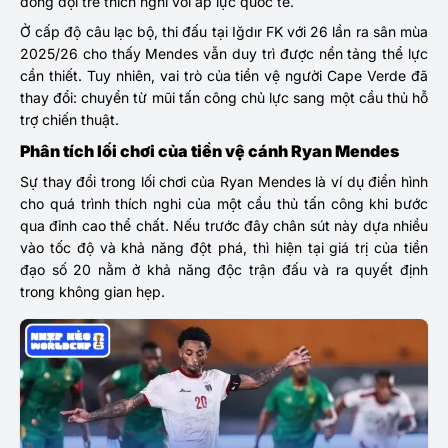
đồng đội trẻ thích nghi với áp lực quốc tế.
Ở cấp độ câu lạc bộ, thi đấu tại Iğdır FK với 26 lần ra sân mùa
2025/26 cho thấy Mendes vẫn duy trì được nền tảng thể lực
cần thiết. Tuy nhiên, vai trò của tiền vệ người Cape Verde đã
thay đổi: chuyển từ mũi tấn công chủ lực sang một cầu thủ hỗ
trợ chiến thuật.
Phân tích lối chơi của tiền vệ cánh Ryan Mendes
Sự thay đổi trong lối chơi của
Ryan Mendes
là ví dụ điển hình
cho quá trình thích nghi của một cầu thủ tấn công khi bước
qua đỉnh cao thể chất. Nếu trước đây chân sút này dựa nhiều
vào tốc độ và khả năng đột phá, thì hiện tại giá trị của tiền
đạo số 20 nằm ở khả năng độc trận đấu và ra quyết định
trong không gian hẹp.