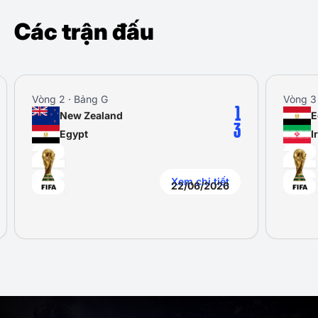
Các trận đấu
Vòng 2 · Bảng G
Vòng 3
1
New Zealand
E
3
Egypt
I
Xem chi tiết
22/06/2026