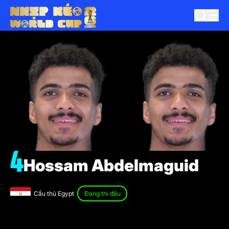
4
Hossam Abdelmaguid
Cầu thủ Egypt
Đang thi đấu