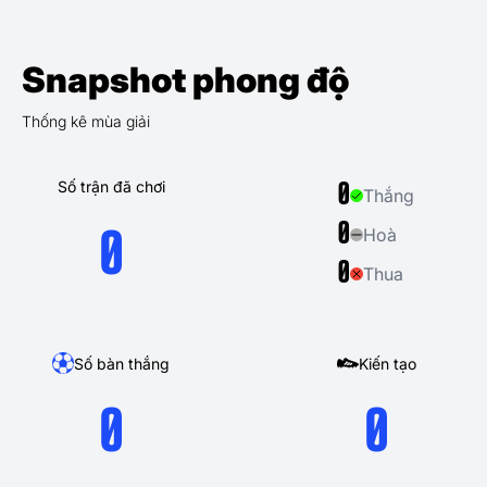
Snapshot phong độ
Thống kê mùa giải
Số trận đã chơi
0
Thắng
0
Hoà
0
0
Thua
Số bàn thắng
Kiến tạo
0
0