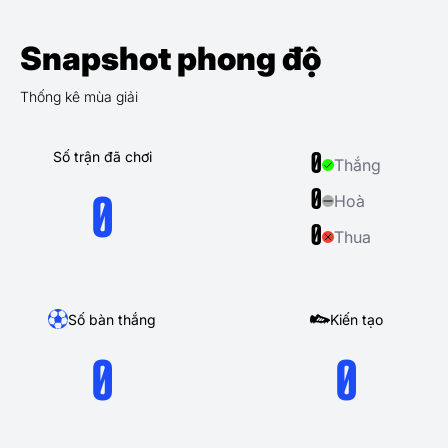
Snapshot phong độ
Thống kê mùa giải
Số trận đã chơi
0
Thắng
0
Hoà
0
0
Thua
Số bàn thắng
Kiến tạo
0
0