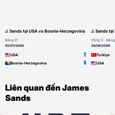
J. Sands tại USA vs Bosnia-Herzegovina
J. Sands tạ
Bảng D
Vòng 3 · Bảng
02/07/2026
26/06/2026
2
USA
Turkiye
0
Bosnia-Herzegovina
USA
Liên quan đến James
Sands