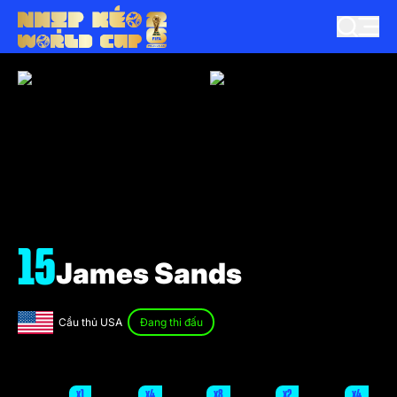
15
James Sands
Cầu thủ USA
Đang thi đấu
x1
x4
x8
x2
x4