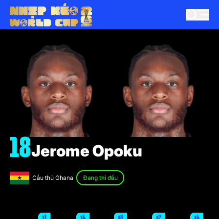
18
Jerome Opoku
Cầu thủ Ghana
Đang thi đấu
x1
x4
x8
x2
x4