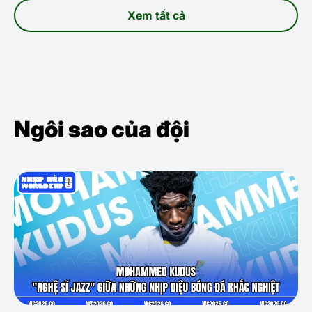
Xem tất cả
Ngôi sao của đội