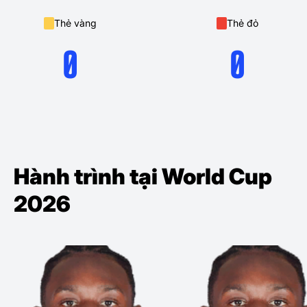
Thẻ vàng
Thẻ đỏ
0
0
Hành trình tại World Cup
2026