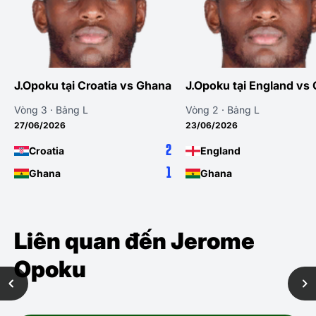
J.Opoku tại Croatia vs Ghana
J.Opoku tại England vs
Vòng 3 · Bảng L
Vòng 2 · Bảng L
27/06/2026
23/06/2026
2
Croatia
England
1
Ghana
Ghana
Liên quan đến Jerome
Opoku