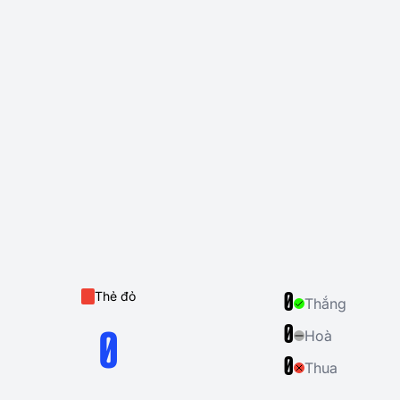
Thẻ đỏ
0
Thắng
0
Hoà
0
0
Thua