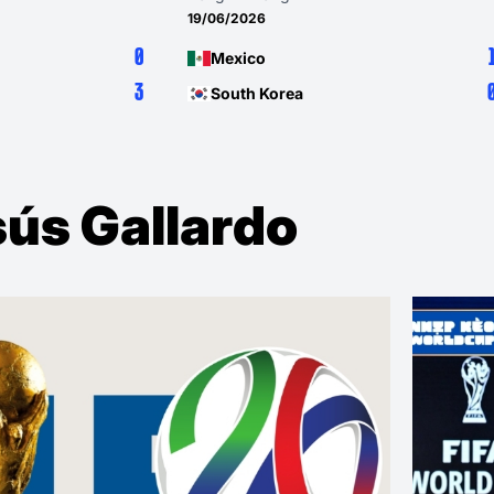
19/06/2026
0
Mexico
3
South Korea
sús Gallardo