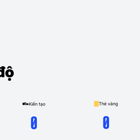
độ
Thẻ vàng
Kiến tạo
0
0