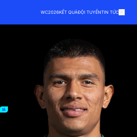
WC2026
KẾT QUẢ
ĐỘI TUYỂN
TIN TỨC
x4