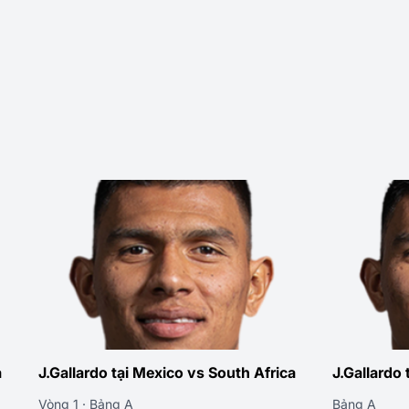
a
J.Gallardo tại Mexico vs South Africa
J.Gallardo
Vòng 1 · Bảng A
Bảng A