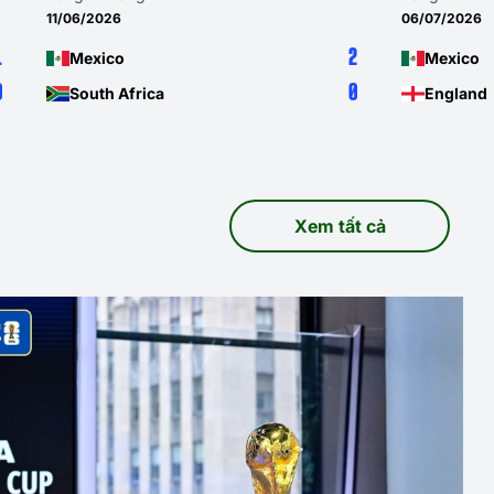
11/06/2026
06/07/2026
1
2
Mexico
Mexico
0
0
South Africa
England
Xem tất cả