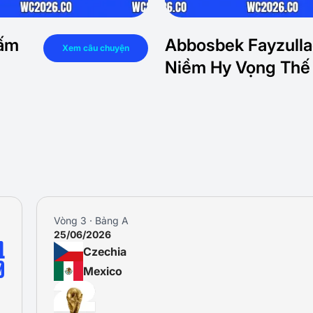
Cấm
Abbosbek Fayzulla
Xem câu chuyện
Niềm Hy Vọng Thế
Vòng 3 · Bảng A
25/06/2026
1
Czechia
0
Mexico