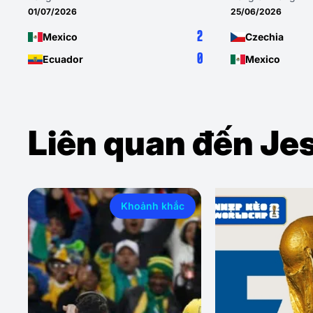
01/07/2026
25/06/2026
2
Mexico
Czechia
0
Ecuador
Mexico
Liên quan đến Je
Khoảnh khắc