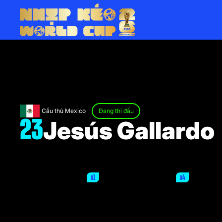
Cầu thủ Mexico
Đang thi đấu
Jesús Gallardo
23
x1
x4