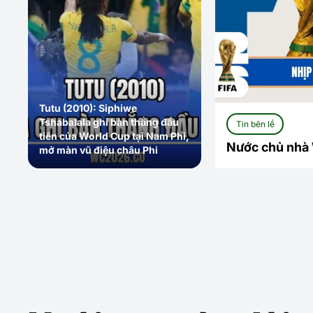
Tutu (2010): Siphiwe
Tshabalala ghi bàn thắng đầu
Tin bên lề
tiên của World Cup tại Nam Phi,
Nước chủ nhà W
mở màn vũ điệu châu Phi
Bắc Mỹ