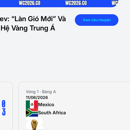
ev: “Làn Gió Mới” Và
Xem câu chuyện
 Hệ Vàng Trung Á
Vòng 1 · Bảng A
11/06/2026
0
Mexico
3
South Africa