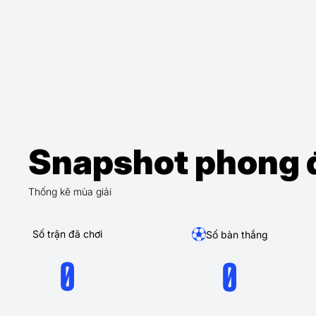
Snapshot phong 
Thống kê mùa giải
Số trận đã chơi
Số bàn thắng
0
0