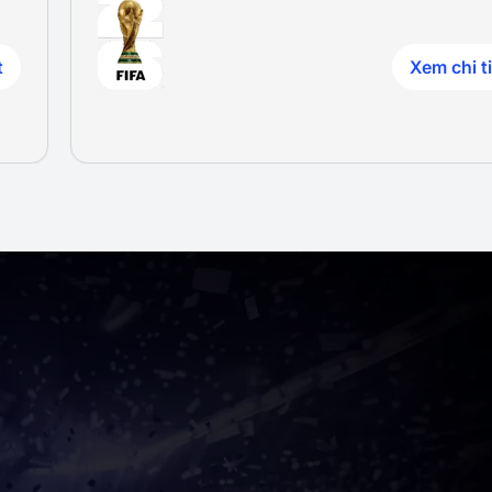
t
Xem chi ti