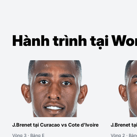
Hành trình tại W
J.Brenet tại Curacao vs Cote d'Ivoire
J.Brenet t
Vòng 3 · Bảng E
Vòng 2 · Bản