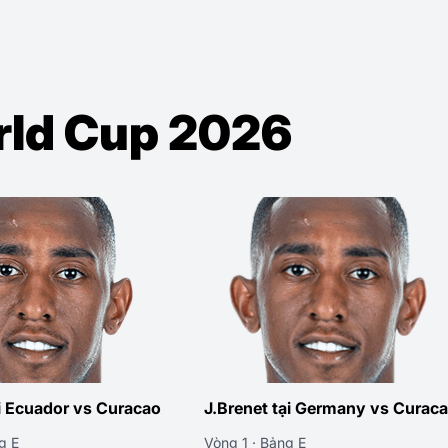
orld Cup 2026
ại Ecuador vs Curacao
J.Brenet tại Germany vs Curac
g E
Vòng 1 · Bảng E