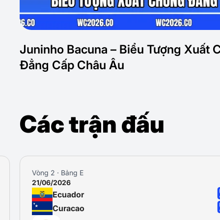
Juninho Bacuna – Biểu Tượng Xuất 
Đẳng Cấp Châu Âu
Các trận đấu
Vòng 2 · Bảng E
21/06/2026
Ecuador
Curacao