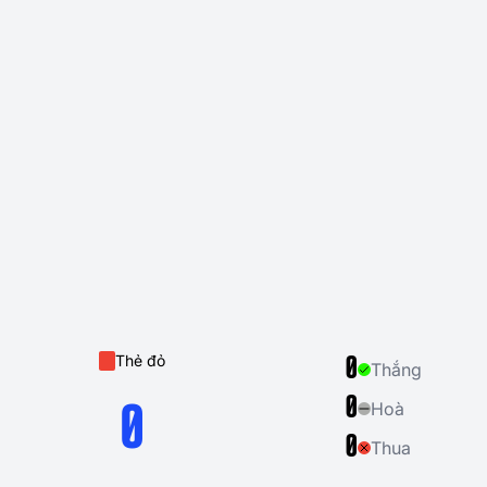
Thẻ đỏ
0
Thắng
0
Hoà
0
0
Thua