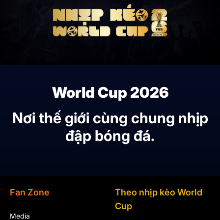
World Cup 2026
Nơi thế giới cùng chung nhịp
đập bóng đá.
Fan Zone
Theo nhịp kèo World
Cup
Media