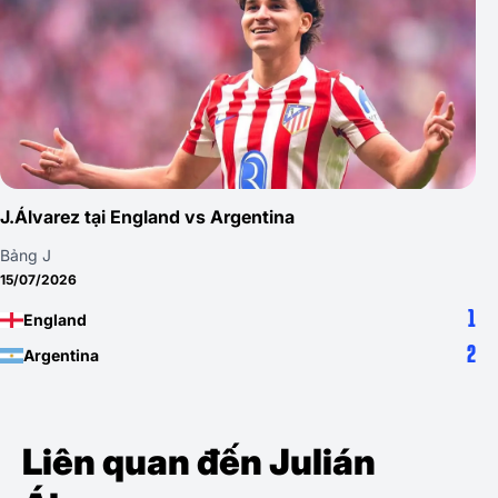
J.Álvarez tại England vs Argentina
Bảng J
15/07/2026
1
England
2
Argentina
Liên quan đến Julián