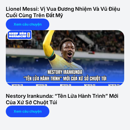
Lionel Messi: Vị Vua Đương Nhiệm Và Vũ Điệu
Cuối Cùng Trên Đất Mỹ
Xem câu chuyện
Nestory Irankunda: “Tên Lửa Hành Trình” Mới
Của Xứ Sở Chuột Túi
Xem câu chuyện