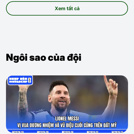
Xem tất cả
Ngôi sao của đội