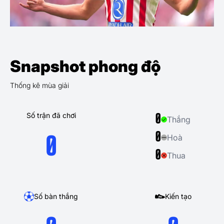
Snapshot phong độ
Thống kê mùa giải
Số trận đã chơi
0
Thắng
0
Hoà
0
0
Thua
Số bàn thắng
Kiến tạo