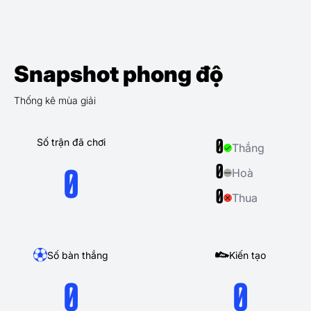
Snapshot phong độ
Thống kê mùa giải
Số trận đã chơi
0
Thắng
0
Hoà
0
0
Thua
Số bàn thắng
Kiến tạo
0
0