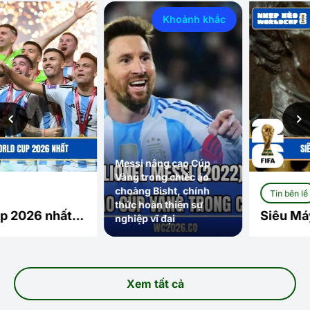
Khoảnh khắc
Messi nâng cao Cúp
Vàng trong chiếc áo
choàng Bisht, chính
Tin bên lề
thức hoàn thiện sự
Siêu Máy Tính Opta D
nghiệp vĩ đại
Khi Công Nghệ Lên Tiế
Xem tất cả