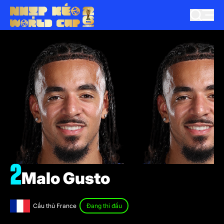
2
Malo Gusto
Cầu thủ France
Đang thi đấu