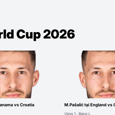
orld Cup 2026
alić tại England vs Croatia
M.Pašalić tại Por
 · Bảng L
Bảng L