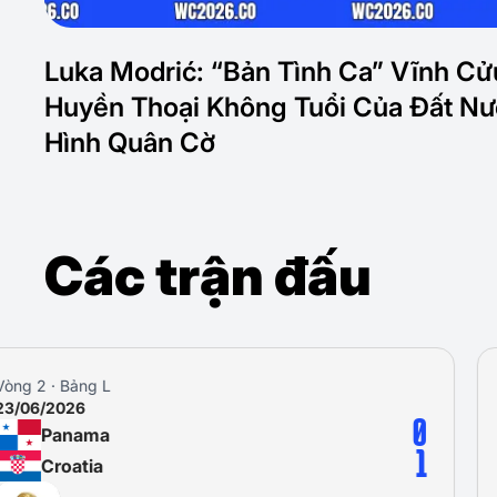
Luka Modrić: “Bản Tình Ca” Vĩnh Cử
Huyền Thoại Không Tuổi Của Đất N
Hình Quân Cờ
Các trận đấu
Vòng 3 · Bảng L
27/06/2026
Croatia
Ghana