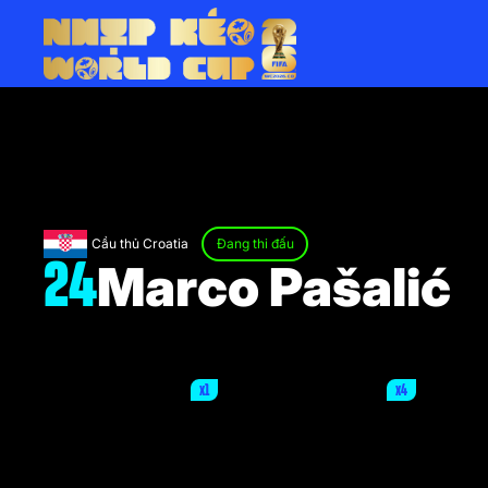
Cầu thủ Croatia
Đang thi đấu
Marco Pašalić
24
x1
x4