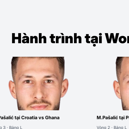
Hành trình tại W
M.Pašalić tại Panama vs Croatia
M.Paš
Vòng 2 · Bảng L
Vòng 1