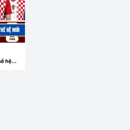
hế hệ