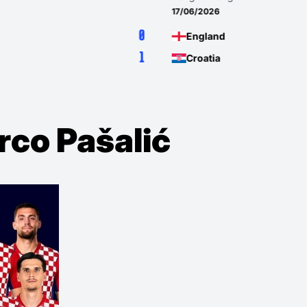
2026
02/07/2026
4
gland
Portugal
2
atia
Croatia
rco Pašalić