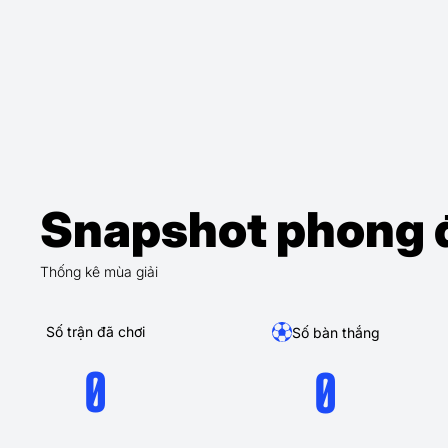
Snapshot phong 
Thống kê mùa giải
Số trận đã chơi
Số bàn thắng
0
0