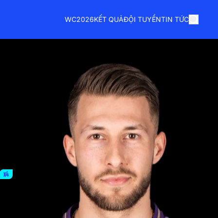
WC2026
KẾT QUẢ
ĐỘI TUYỂN
TIN TỨC
x4