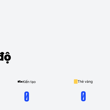
độ
Thẻ vàng
Kiến tạo
0
0