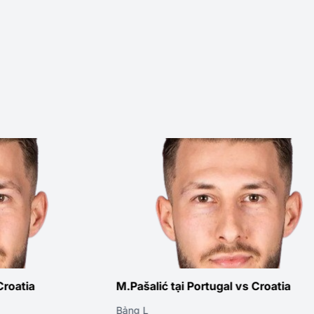
tugal vs Croatia
M.Pašalić tại Croatia vs Gh
Vòng 3 · Bảng L