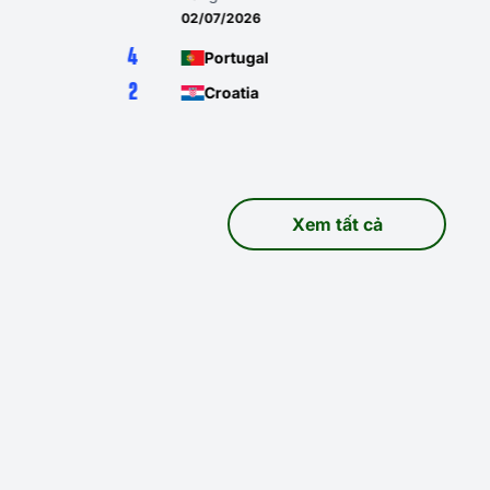
27/06/2026
2
Croatia
1
Ghana
Xem tất cả