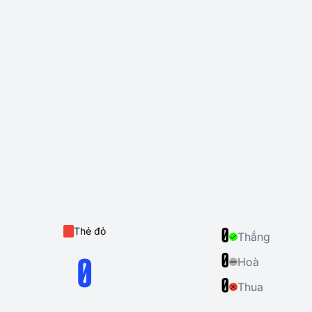
Thẻ đỏ
0
Thắng
0
Hoà
0
0
Thua