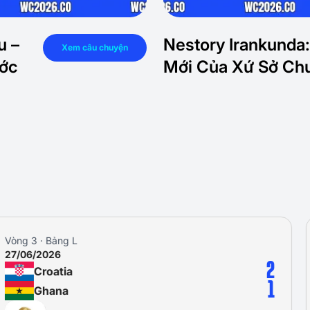
u –
Nestory Irankunda:
Xem câu chuyện
ước
Mới Của Xứ Sở Chu
Vòng 1 · Bảng L
17/06/2026
2
England
1
Croatia