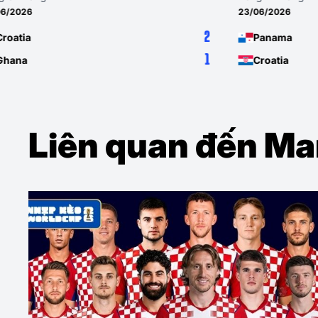
23/06/2026
17/06/
0
Panama
En
1
Croatia
Cro
Liên quan đến Ma