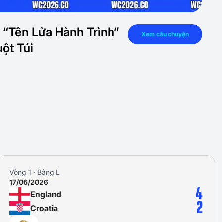
 “Tên Lửa Hành Trình”
Xem câu chuyện
ột Túi
Vòng 2 · Bảng L
23/06/2026
4
Panama
2
Croatia