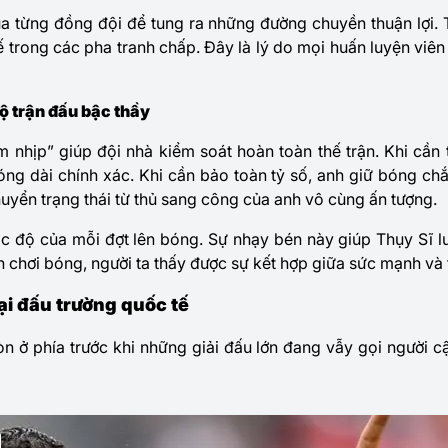
a từng đồng đội để tung ra những đường chuyền thuận lợi. T
ế trong các pha tranh chấp. Đây là lý do mọi huấn luyện viê
độ trận đấu bậc thầy
 nhịp” giúp đội nhà kiểm soát hoàn toàn thế trận. Khi cần 
g dài chính xác. Khi cần bảo toàn tỷ số, anh giữ bóng chắ
yển trạng thái từ thủ sang công của anh vô cùng ấn tượng.
ốc độ của mỗi đợt lên bóng. Sự nhạy bén này giúp Thụy Sĩ 
h chơi bóng, người ta thấy được sự kết hợp giữa sức mạnh và t
ại đấu trường quốc tế
n ở phía trước khi những giải đấu lớn đang vẫy gọi người 