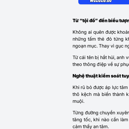
Từ “tội đồ” đến biểu tư
Không ai quên được khoản
những tấm thẻ đỏ từng kh
ngoạn mục. Thay vì gục ng
Từ cái tên bị hắt hủi, anh
theo thông điệp về sự phục
Nghệ thuật kiểm soát tu
Khi rũ bỏ được áp lực tâm 
thô kệch mà biến thành k
muội.
Từng đường chuyền xuyên t
tăng tốc, khi nào cần là
cảm thấy an tâm.