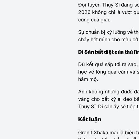
Đội tuyển Thụy Sĩ đang sở
2026
không chỉ là vượt q
cùng của giải.
Sự chuẩn bị kỹ lưỡng về th
cháy hết mình cho màu cờ 
Di Sản bất diệt của thủ lĩ
Dù kết quả sắp tới ra sao,
học về lòng quả cảm và s
hâm mộ.
Anh không những được đánh
vàng cho bất kỳ ai đeo bă
Thụy Sĩ. Di sản ấy sẽ tiếp 
Kết luận
Granit Xhaka
mãi là biểu t