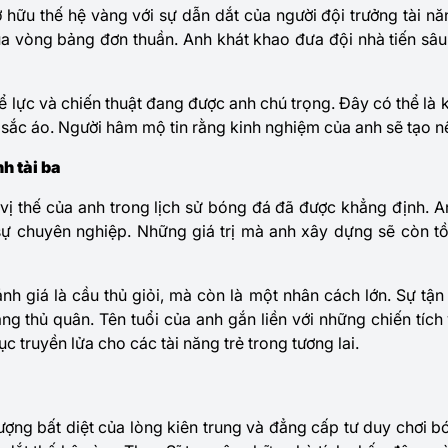
 hữu thế hệ vàng với sự dẫn dắt của người đội trưởng tài nă
ua vòng bảng đơn thuần. Anh khát khao đưa đội nhà tiến sâ
ể lực và chiến thuật đang được anh chú trọng. Đây có thể là 
sắc áo. Người hâm mộ tin rằng kinh nghiệm của anh sẽ tạo n
nh tài ba
 vị thế của anh trong lịch sử bóng đá đã được khẳng định. An
ự chuyên nghiệp. Những giá trị mà anh xây dựng sẽ còn tồn
 giá là cầu thủ giỏi, mà còn là một nhân cách lớn. Sự tận 
ng thủ quân. Tên tuổi của anh gắn liền với những chiến tíc
tục truyền lửa cho các tài năng trẻ trong tương lai.
ượng bất diệt của lòng kiên trung và đẳng cấp tư duy chơi bón