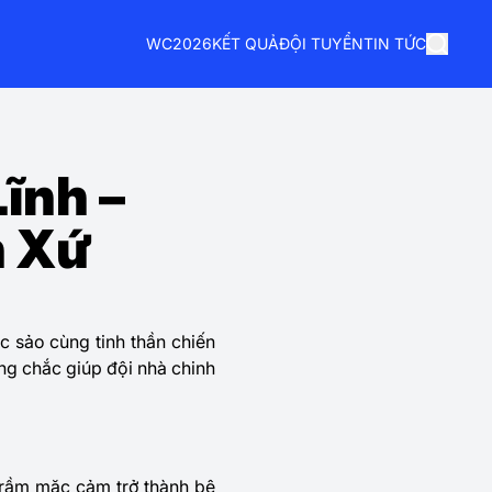
WC2026
KẾT QUẢ
ĐỘI TUYỂN
TIN TỨC
ĩnh –
n Xứ
ắc sảo cùng tinh thần chiến
ững chắc giúp đội nhà chinh
trầm mặc cảm trở thành bệ