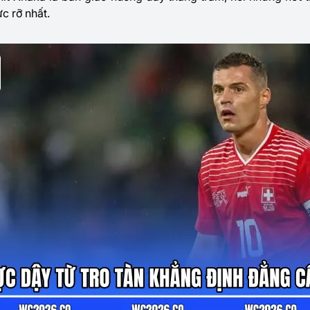
c rỡ nhất.