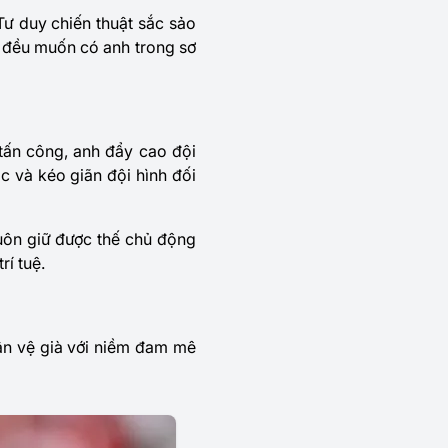
ư duy chiến thuật sắc sảo
n đều muốn có anh trong sơ
tấn công, anh đẩy cao đội
c và kéo giãn đội hình đối
luôn giữ được thế chủ động
rí tuệ.
cận vệ già với niềm đam mê