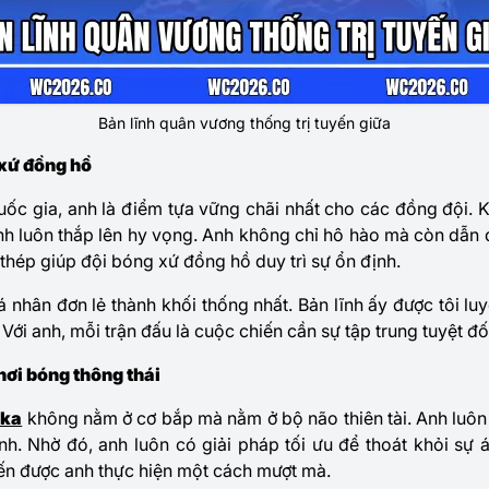
Bản lĩnh quân vương thống trị tuyến giữa
 xứ đồng hồ
ốc gia, anh là điểm tựa vững chãi nhất cho các đồng đội. Kh
nh luôn thắp lên hy vọng. Anh không chỉ hô hào mà còn dẫn
ần thép giúp đội bóng xứ đồng hồ duy trì sự ổn định.
á nhân đơn lẻ thành khối thống nhất. Bản lĩnh ấy được tôi l
Với anh, mỗi trận đấu là cuộc chiến cần sự tập trung tuyệt đố
hơi bóng thông thái
aka
không nằm ở cơ bắp mà nằm ở bộ não thiên tài. Anh luôn
h. Nhờ đó, anh luôn có giải pháp tối ưu để thoát khỏi sự áp
ến được anh thực hiện một cách mượt mà.