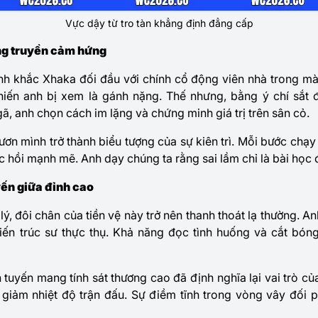
Vực dậy từ tro tàn khẳng định đẳng cấp
ợng truyền cảm hứng
h khắc Xhaka đối đầu với chính cổ động viên nhà trong m
iến anh bị xem là gánh nặng. Thế nhưng, bằng ý chí sắt 
ã, anh chọn cách im lặng và chứng minh giá trị trên sân cỏ.
 vươn mình trở thành biểu tượng của sự kiên trì. Mỗi bước chạ
 hồi mạnh mẽ. Anh dạy chúng ta rằng sai lầm chỉ là bài học để
yến giữa đỉnh cao
lý, đôi chân của tiền vệ này trở nên thanh thoát lạ thường. 
iến trúc sư thực thụ. Khả năng đọc tình huống và cắt bón
uyến mang tính sát thương cao đã định nghĩa lại vai trò của
m giảm nhiệt độ trận đấu. Sự điềm tĩnh trong vòng vây đối 