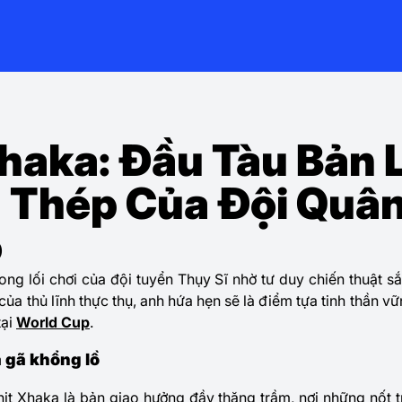
haka: Đầu Tàu Bản L
 Thép Của Đội Quâ
ồ
rong lối chơi của đội tuyển Thụy Sĩ nhờ tư duy chiến thuật s
của thủ lĩnh thực thụ, anh hứa hẹn sẽ là điểm tựa tinh thần v
tại
World Cup
.
a gã khổng lồ
nit Xhaka là bản giao hưởng đầy thăng trầm, nơi những nốt 