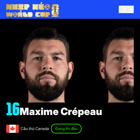
16
Maxime Crépeau
Cầu thủ Canada
Đang thi đấu