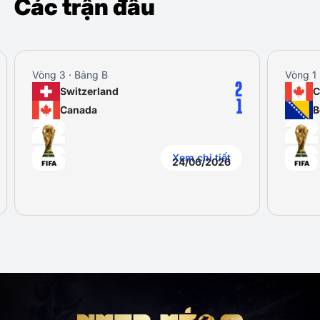
Các trận đấu
Vòng 3 · Bảng B
Vòng 1 
2
Switzerland
C
1
Canada
B
Xem chi tiết
24/06/2026