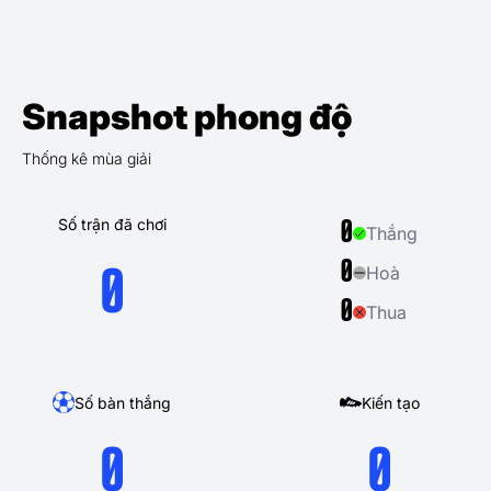
Snapshot phong độ
Thống kê mùa giải
Số trận đã chơi
0
Thắng
0
Hoà
0
0
Thua
Số bàn thắng
Kiến tạo
0
0