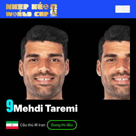
9
Mehdi Taremi
Cầu thủ IR Iran
Đang thi đấu