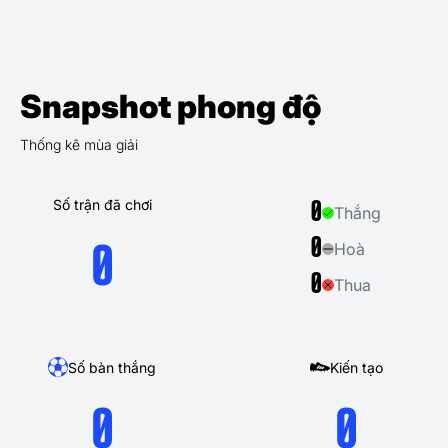
Snapshot phong độ
Thống kê mùa giải
Số trận đã chơi
0
Thắng
0
Hoà
0
0
Thua
Số bàn thắng
Kiến tạo
0
0