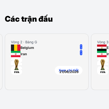
Các trận đấu
Vòng 2 · Bảng G
Vòng 3
0
Belgium
E
0
Iran
I
Xem chi tiết
21/06/2026