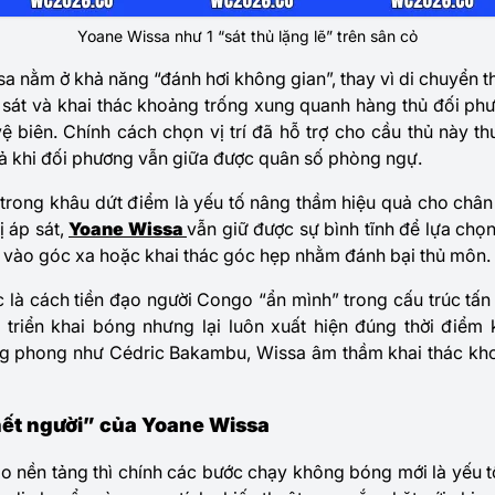
Yoane Wissa như 1 “sát thủ lặng lẽ” trên sân cỏ
sa nằm ở khả năng “đánh hơi không gian”, thay vì di chuyển t
sát và khai thác khoảng trống xung quanh hàng thủ đối phươ
ệ biên. Chính cách chọn vị trí đã hỗ trợ cho cầu thủ này 
 cả khi đối phương vẫn giữa được quân số phòng ngự.
h trong khâu dứt điểm là yếu tố nâng thầm hiệu quả cho châ
ị áp sát,
Yoane Wissa
vẫn giữ được sự bình tĩnh để lựa chọn
t vào góc xa hoặc khai thác góc hẹp nhằm đánh bại thủ môn.
 là cách tiền đạo người Congo “ẩn mình” trong cấu trúc tấ
 triển khai bóng nhưng lại luôn xuất hiện đúng thời điểm k
ng phong như Cédric Bakambu, Wissa âm thầm khai thác kho
ết người” của Yoane Wissa
o nền tảng thì chính các bước chạy không bóng mới là yếu t