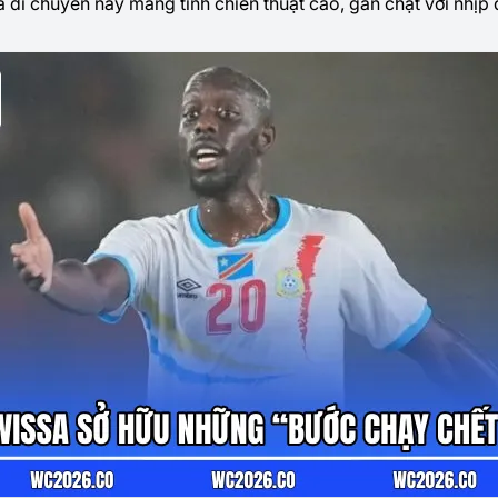
di chuyển này mang tính chiến thuật cao, gắn chặt với nhịp đ