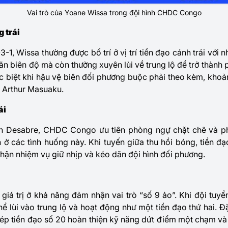
Vai trò của Yoane Wissa trong đội hình CHDC Congo
 trái
-1, Wissa thường được bố trí ở vị trí tiền đạo cánh trái với n
n biên độ mà còn thường xuyên lùi về trung lộ để trở thành 
 biệt khi hậu vệ biên đối phương buộc phải theo kèm, khoả
 Arthur Masuaku.
ái
ien Desabre, CHDC Congo ưu tiên phòng ngự chặt chẽ và 
n ở các tình huống này. Khi tuyến giữa thu hồi bóng, tiền đ
hận nhiệm vụ giữ nhịp và kéo dãn đội hình đối phương.
 giá trị ở khả năng đảm nhận vai trò “số 9 ảo”. Khi đội tuy
thể lùi vào trung lộ và hoạt động như một tiền đạo thứ hai. Đ
ép tiền đạo số 20 hoàn thiện kỹ năng dứt điểm một chạm và 