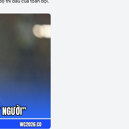
ộ thi đấu của toàn đội.