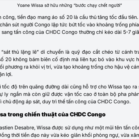
Yoane Wissa sở hữu những “bước chạy chết người”
 công, tiền đạo mang áo số 20 là cầu thủ tăng tốc đầu tiên.
 chân sút người Congo lập tức bứt tốc vào khoảng trống phía
 sang tấn công của CHDC Congo thường chỉ kéo dài 5-7 gi
“sát thủ lặng lẽ” di chuyển là quỹ đạo cắt chéo từ cánh trái
 số 20 không bám biên cố định mà liên tục bó vào khu vực 
ối phương ra khỏi vị trí, vừa tạo khoảng trống cho hậu vệ cá
n lợi.
ì tốc độ trên quãng đường dài cũng hỗ trợ cho Wissa tạo ra 
 cự ly ngắn mà còn giữ được vận tốc cao ở toàn bộ pha phả
 vì chủ động áp sát, duy trì thế tấn công của CHDC Congo.
ssa trong chiến thuật của CHDC Congo
astien Desabre, Wissa được sử dụng như một mũi tên tấn côn
Đồng thời tiền đạo này vừa kéo giãn khối phòng ngự, vừa xâm 