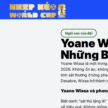
Ngôi sao của đội
Yoane Wi
Những B
Yoane Wissa
là một trong
2026. Không ồn ào, không 
tính sát thương ở từng ph
Desabre, Wissa trở thành 
Yoane Wissa và phong
Biệt danh “sát thủ lặng lẽ
về hiệu quả. Không giống 