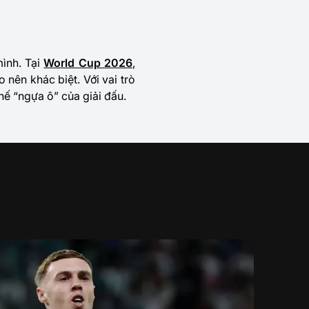
mình. Tại
World Cup 2026
,
 nên khác biệt. Với vai trò
ế “ngựa ô” của giải đấu.