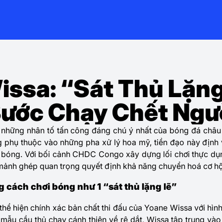
ssa: “Sát Thủ Lặng
ước Chạy Chết Ngư
 những nhân tố tấn công đáng chú ý nhất của bóng đá châu
phụ thuộc vào những pha xử lý hoa mỹ, tiền đạo này định vị
a bóng. Với bối cảnh CHDC Congo xây dựng lối chơi thực dụ
mảnh ghép quan trọng quyết định khả năng chuyển hoá cơ hộ
 cách chơi bóng như 1 “sát thủ lặng lẽ”
” thể hiện chính xác bản chất thi đấu của
Yoane Wissa
với hình
mẫu cầu thủ chạy cánh thiên về rê dắt, Wissa tập trung và