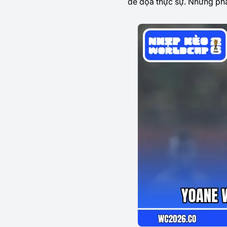
đe dọa thực sự. Những pha 