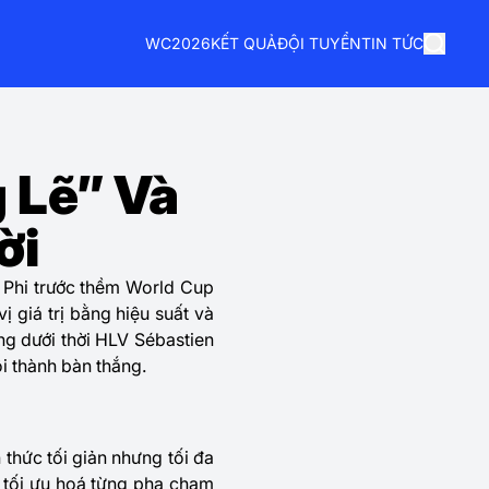
WC2026
KẾT QUẢ
ĐỘI TUYỂN
TIN TỨC
 Lẽ” Và
ời
 Phi trước thềm World Cup
 giá trị bằng hiệu suất và
ng dưới thời HLV Sébastien
i thành bàn thắng.
 thức tối giản nhưng tối đa
o tối ưu hoá từng pha chạm