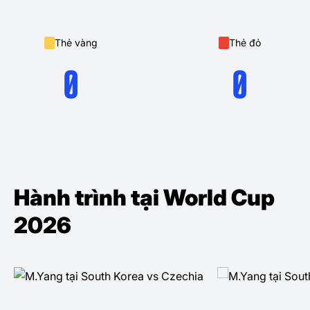
Thẻ vàng
Thẻ đỏ
0
0
Hành trình tại World Cup
2026