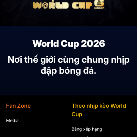
World Cup 2026
Nơi thế giới cùng chung nhịp
đập bóng đá.
Fan Zone
Theo nhịp kèo World
Cup
Media
Bảng xếp hạng