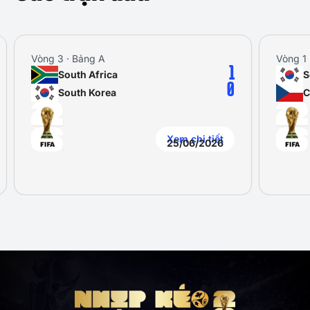
Vòng 3 · Bảng A
Vòng 1 
1
South Africa
S
0
South Korea
C
Xem chi tiết
25/06/2026