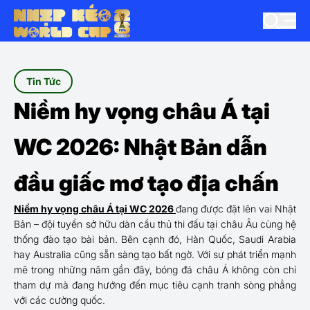
Tin Tức
Niềm hy vọng châu Á tại
WC 2026: Nhật Bản dẫn
đầu giấc mơ tạo địa chấn
Niềm hy vọng châu Á tại WC 2026
đang được đặt lên vai Nhật
Bản – đội tuyển sở hữu dàn cầu thủ thi đấu tại châu Âu cùng hệ
thống đào tạo bài bản. Bên cạnh đó, Hàn Quốc, Saudi Arabia
hay Australia cũng sẵn sàng tạo bất ngờ. Với sự phát triển mạnh
mẽ trong những năm gần đây, bóng đá châu Á không còn chỉ
tham dự mà đang hướng đến mục tiêu cạnh tranh sòng phẳng
với các cường quốc.