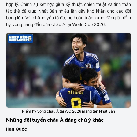
hợp lý. Chính sự kết hợp giữa kỹ thuật, chiến thuật và tinh thần
tập thể đã giúp Nhật Bản nhiều lần gây khó khăn cho các đội
bóng lớn. Với những yếu tố đó, họ hoàn toàn xứng đáng là niềm
hy vọng hàng đầu của châu Á tại World Cup 2026.
Niềm hy vọng châu Á tại WC 2026 mang tên Nhật Bản
Những đội tuyển châu Á đáng chú ý khác
Hàn Quốc