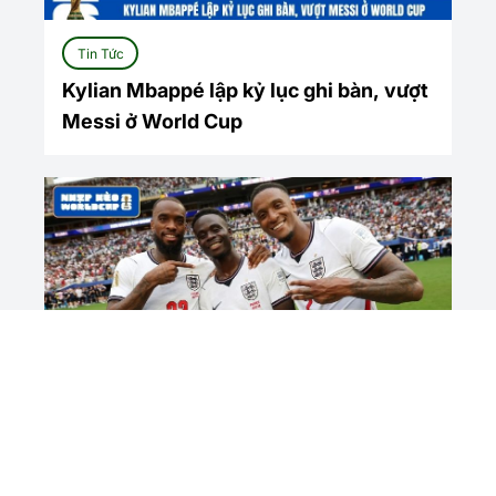
Tin Tức
Kylian Mbappé lập kỷ lục ghi bàn, vượt
Messi ở World Cup
Tin Tức
Saka lập hat-trick, Anh giành hạng ba