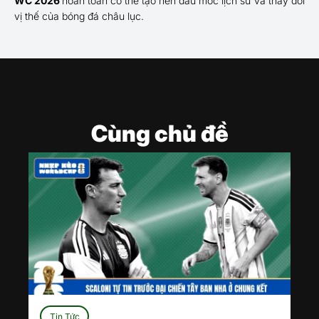
WC 2026
hoàn toàn có thể tạo nên dấu mốc lịch sử và thay đổi
vị thế của bóng đá châu lục.
Cùng chủ đề
Tin Tức