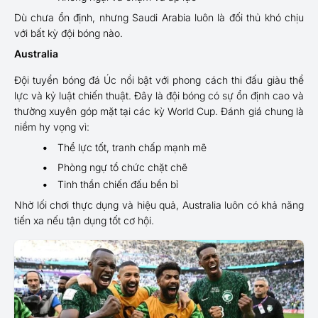
Dù chưa ổn định, nhưng Saudi Arabia luôn là đối thủ khó chịu
với bất kỳ đội bóng nào.
Australia
Đội tuyển bóng đá Úc nổi bật với phong cách thi đấu giàu thể
lực và kỷ luật chiến thuật. Đây là đội bóng có sự ổn định cao và
thường xuyên góp mặt tại các kỳ World Cup. Đánh giá chung là
niềm hy vọng vì:
Thể lực tốt, tranh chấp mạnh mẽ
Phòng ngự tổ chức chặt chẽ
Tinh thần chiến đấu bền bỉ
Nhờ lối chơi thực dụng và hiệu quả, Australia luôn có khả năng
tiến xa nếu tận dụng tốt cơ hội.