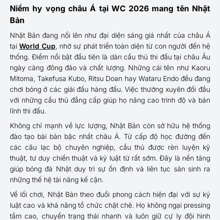
Niềm hy vọng châu Á tại WC 2026 mang tên Nhật
Bản
Nhật Bản đang nổi lên như đại diện sáng giá nhất của châu Á
tại
World Cup
, nhờ sự phát triển toàn diện từ con người đến hệ
thống. Điểm nổi bật đầu tiên là dàn cầu thủ thi đấu tại châu Âu
ngày càng đông đảo và chất lượng. Những cái tên như Kaoru
Mitoma, Takefusa Kubo, Ritsu Doan hay Wataru Endo đều đang
chơi bóng ở các giải đấu hàng đầu. Việc thường xuyên đối đầu
với những cầu thủ đẳng cấp giúp họ nâng cao trình độ và bản
lĩnh thi đấu.
Không chỉ mạnh về lực lượng, Nhật Bản còn sở hữu hệ thống
đào tạo bài bản bậc nhất châu Á. Từ cấp độ học đường đến
các câu lạc bộ chuyên nghiệp, cầu thủ được rèn luyện kỹ
thuật, tư duy chiến thuật và kỷ luật từ rất sớm. Đây là nền tảng
giúp bóng đá Nhật duy trì sự ổn định và liên tục sản sinh ra
những thế hệ tài năng kế cận.
Về lối chơi, Nhật Bản theo đuổi phong cách hiện đại với sự kỷ
luật cao và khả năng tổ chức chặt chẽ. Họ không ngại pressing
tầm cao, chuyển trạng thái nhanh và luôn giữ cự ly đội hình