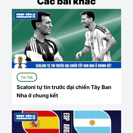
Các bài khác
Tin Tức
Scaloni tự tin trước đại chiến Tây Ban
Nha ở chung kết