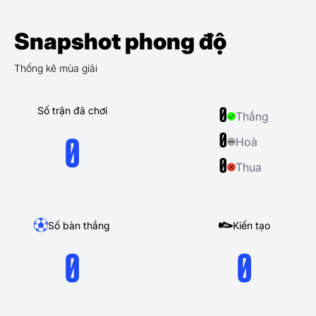
Snapshot phong độ
Thống kê mùa giải
Số trận đã chơi
0
Thắng
0
Hoà
0
0
Thua
Số bàn thắng
Kiến tạo
0
0