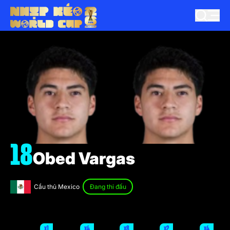
18
Obed Vargas
Cầu thủ Mexico
Đang thi đấu
x1
x4
x8
x2
x4