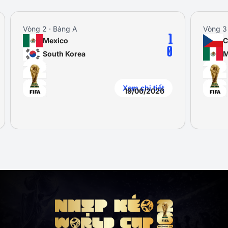
Vòng 2 · Bảng A
Vòng 3
1
Mexico
C
0
South Korea
M
Xem chi tiết
19/06/2026