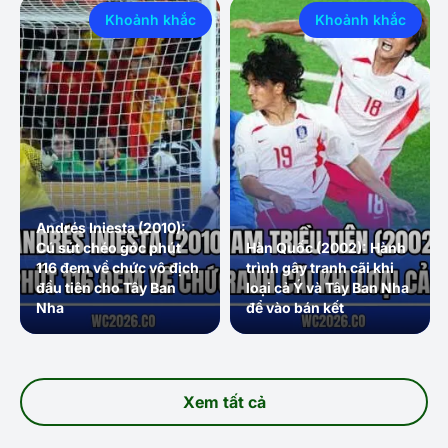
Khoảnh khắc
Khoảnh khắc
Andrés Iniesta (2010):
Cú sút chéo góc phút
Hàn Quốc (2002): Hành
116 đem về chức vô địch
trình gây tranh cãi khi
đầu tiên cho Tây Ban
loại cả Ý và Tây Ban Nha
Nha
để vào bán kết
Xem tất cả