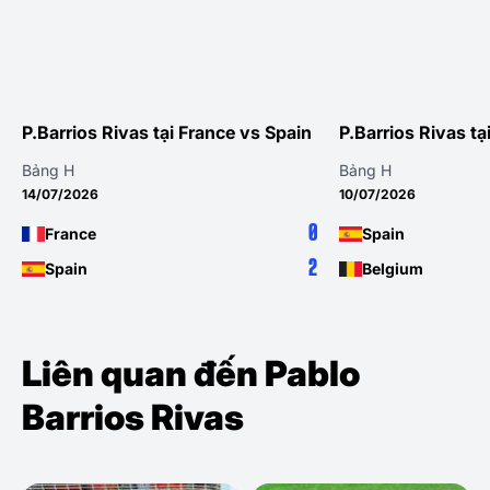
P.Barrios Rivas tại France vs Spain
P.Barrios Rivas tại 
Bảng H
Bảng H
14/07/2026
10/07/2026
0
France
Spain
2
Spain
Belgium
Liên quan đến Pablo
Barrios Rivas