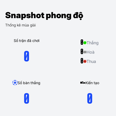
Snapshot phong độ
Thống kê mùa giải
Số trận đã chơi
0
Thắng
0
Hoà
0
0
Thua
Số bàn thắng
Kiến tạo
0
0