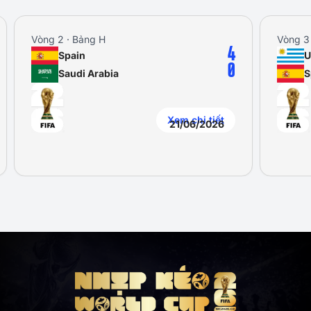
Vòng 2 · Bảng H
Vòng 3 · 
4
Spain
Uru
0
Saudi Arabia
Spa
Xem chi tiết
21/06/2026