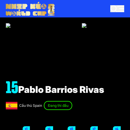
15
Pablo Barrios Rivas
Cầu thủ Spain
Đang thi đấu
x1
x4
x8
x2
x4