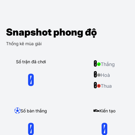
Snapshot phong độ
Thống kê mùa giải
Số trận đã chơi
0
Thắng
0
Hoà
0
0
Thua
Số bàn thắng
Kiến tạo
0
0