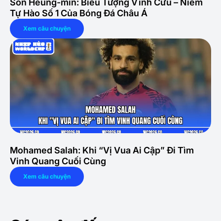
Son Heung-min: Biểu Tượng Vĩnh Cửu – Niềm
Tự Hào Số 1 Của Bóng Đá Châu Á
Xem câu chuyện
Mohamed Salah: Khi “Vị Vua Ai Cập” Đi Tìm
Vinh Quang Cuối Cùng
Xem câu chuyện