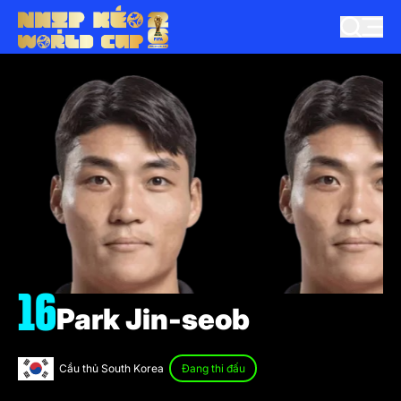
16
Park Jin-seob
Cầu thủ South Korea
Đang thi đấu