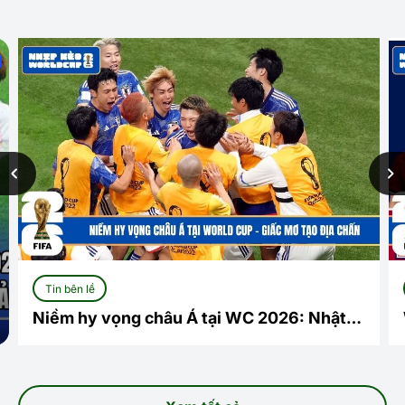
Tin bên lề
Niềm hy vọng châu Á tại WC 2026: Nhật
Bản dẫn đầu giấc mơ tạo địa chấn