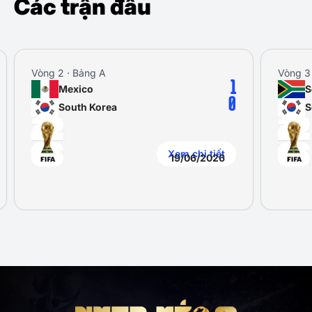
Các trận đấu
Vòng 2 · Bảng A
Vòng 3
1
Mexico
S
0
South Korea
S
Xem chi tiết
19/06/2026