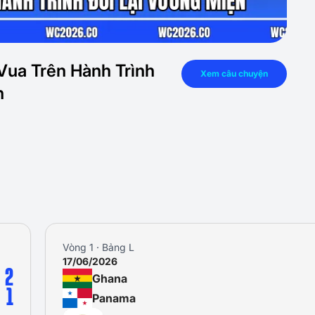
Vua Trên Hành Trình
Xem câu chuyện
n
Vòng 1 · Bảng L
17/06/2026
2
Ghana
1
Panama