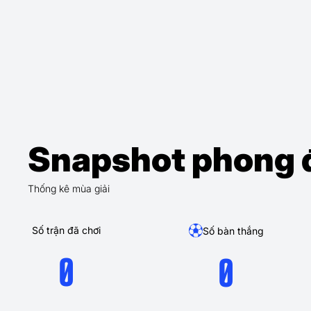
Snapshot phong 
Thống kê mùa giải
Số trận đã chơi
Số bàn thắng
0
0