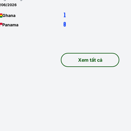
7/06/2026
1
Ghana
0
Panama
Xem tất cả