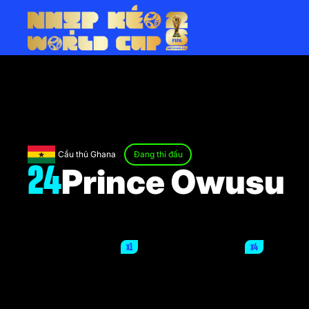
Cầu thủ Ghana
Đang thi đấu
Prince Owusu
24
x1
x4