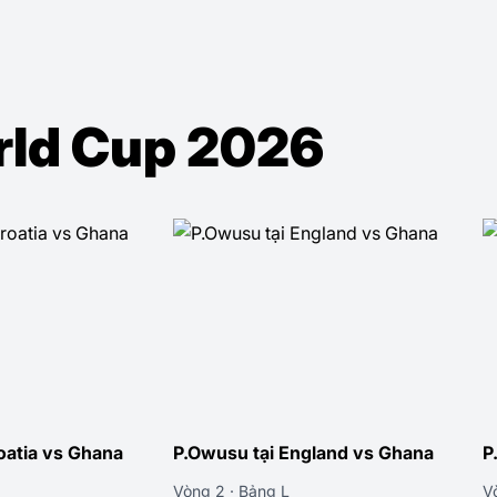
orld Cup 2026
oatia vs Ghana
P.Owusu tại England vs Ghana
P
Vòng 2 · Bảng L
V