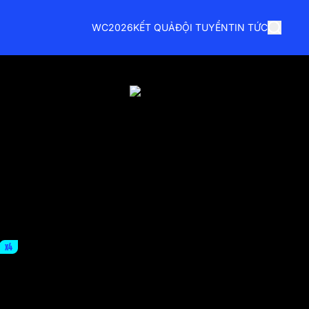
WC2026
KẾT QUẢ
ĐỘI TUYỂN
TIN TỨC
x4