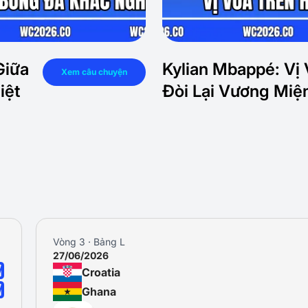
Giữa
Kylian Mbappé: Vị 
Xem câu chuyện
iệt
Đòi Lại Vương Miệ
Vòng 3 · Bảng L
27/06/2026
0
Croatia
0
Ghana