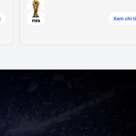
t
Xem chi ti