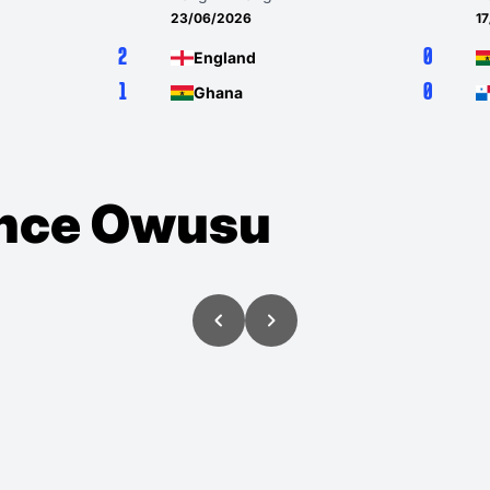
23/06/2026
1
2
0
England
1
0
Ghana
ince Owusu