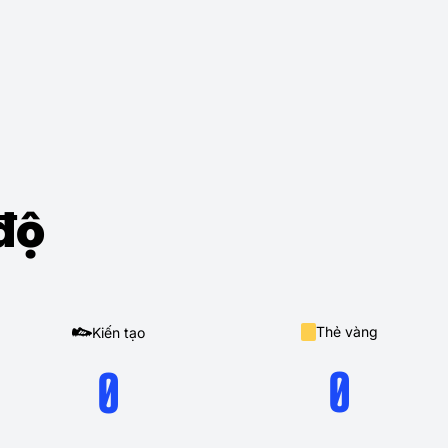
độ
Thẻ vàng
Kiến tạo
0
0