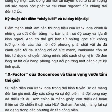
cùng đội một. Các đồng đội mới tại Bayern đều tỏ ra ấn tượng
với sức mạnh bộc phát và cái chân “ngoan” của chàng trai
đến từ Úc.
Kỹ thuật dứt điểm “cháy lưới” và tư duy hiện đại
Điểm mạnh nhất làm nên thương hiệu của Irankunda chính là
những cú dứt điểm bằng mu bàn chân có độ xoáy và lực đi
kinh người. Anh có thể ghi bàn từ những góc sút không
tưởng, khiến các thủ môn đối phương phải chật vật dù đã
cảnh giác tối đa. Không chỉ có sức mạnh, Irankunda còn sở
hữu tư duy di chuyển thông minh, biết cách chọn vị trí để đón
lõng sơ hở của hàng phòng ngự đối phương một cách cực kỳ
tinh quái.
“X-Factor” của Socceroos và tham vọng vươn tầm
thế giới
Sự hiện diện của Irankunda trong đội hình tuyển Úc đã mang
đến làn gió mới, đầy sức sống và sự đột biến mà đội bóng này
đã thiếu từ lâu. Anh chính là mảnh ghép còn thiếu để hoàn
thiện sơ đồ chiến thuật của HLV Graham Arnold, mang lại sự
đa dạng trong các phương án tấn công biên.