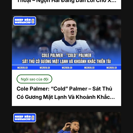
Thoại – Ngọn Hải Đăng Dẫn Lối Cho Xứ
Sở Kiwi
Ngôi sao của đội
Cole Palmer: “Cold” Palmer – Sát Thủ
Có Gương Mặt Lạnh Và Khoảnh Khắc
Thiên Tài