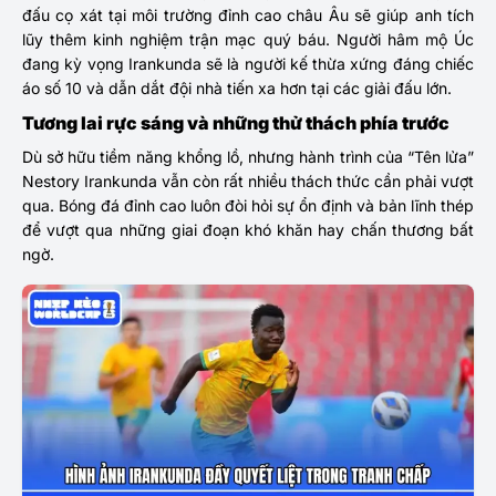
đấu cọ xát tại môi trường đỉnh cao châu Âu sẽ giúp anh tích
lũy thêm kinh nghiệm trận mạc quý báu. Người hâm mộ Úc
đang kỳ vọng Irankunda sẽ là người kế thừa xứng đáng chiếc
áo số 10 và dẫn dắt đội nhà tiến xa hơn tại các giải đấu lớn.
Tương lai rực sáng và những thử thách phía trước
Dù sở hữu tiềm năng khổng lồ, nhưng hành trình của “Tên lửa”
Nestory Irankunda vẫn còn rất nhiều thách thức cần phải vượt
qua. Bóng đá đỉnh cao luôn đòi hỏi sự ổn định và bản lĩnh thép
để vượt qua những giai đoạn khó khăn hay chấn thương bất
ngờ.