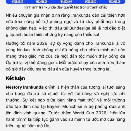
Hình ảnh Irankunda đầy quyết liệt trong tranh chấp
Nhiều chuyên gia nhận định rằng Irankunda cần cải thiện hơn
nữa khả năng hỗ trợ phòng ngự và tư duy phối hợp trong
không gian hẹp. Việc thi đấu tại Bundesliga sẽ là nơi đặc biệt
giúp anh hoàn thiện những kỹ năng còn thiếu sót.
Hướng tới năm 2026, sự kỳ vọng dành cho Irankunda là vô
cùng lớn lao. Anh không chỉ đá bóng cho chính mình mà còn
mang theo giấc mơ của cả một dân tộc muốn thấy bóng đá
Úc trở lại vị thế đáng gờm. Mỗi bước chạy của anh trên thảm
cỏ giờ đây đều mang dấu ấn của huyền thoại tương lai.
Kết luận
Nestory Irankunda
chính là hiện thân của tương lai tươi sáng
cho bóng đá xứ sở chuột túi với tài năng và nghị lực phi
thường. Sự kết hợp giữa bản năng “sát thủ” và môi trường
đào tạo đỉnh cao tại Bayern Munich sẽ là bệ phóng đưa anh
lên đỉnh vinh quang. Trước thềm World Cup 2026, “tên lửa
hành trình” lại tiếp tục gánh vác sứ mệnh từ ước mơ của hàng
triệu người hâm mộ Úc.