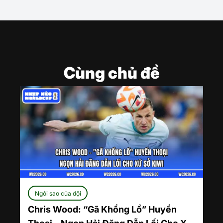
Cùng chủ đề
Ngôi sao của đội
Chris Wood: “Gã Khổng Lồ” Huyền