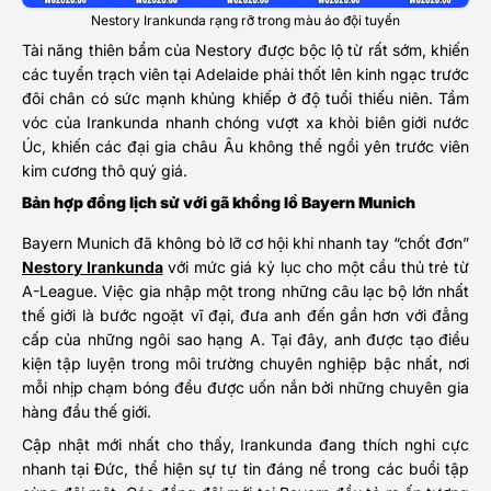
Nestory Irankunda rạng rỡ trong màu áo đội tuyển
Tài năng thiên bẩm của Nestory được bộc lộ từ rất sớm, khiến
các tuyển trạch viên tại Adelaide phải thốt lên kinh ngạc trước
đôi chân có sức mạnh khủng khiếp ở độ tuổi thiếu niên. Tầm
vóc của Irankunda nhanh chóng vượt xa khỏi biên giới nước
Úc, khiến các đại gia châu Âu không thể ngồi yên trước viên
kim cương thô quý giá.
Bản hợp đồng lịch sử với gã khổng lồ Bayern Munich
Bayern Munich đã không bỏ lỡ cơ hội khi nhanh tay “chốt đơn”
Nestory Irankunda
với mức giá kỷ lục cho một cầu thủ trẻ từ
A-League. Việc gia nhập một trong những câu lạc bộ lớn nhất
thế giới là bước ngoặt vĩ đại, đưa anh đến gần hơn với đẳng
cấp của những ngôi sao hạng A. Tại đây, anh được tạo điều
kiện tập luyện trong môi trường chuyên nghiệp bậc nhất, nơi
mỗi nhịp chạm bóng đều được uốn nắn bởi những chuyên gia
hàng đầu thế giới.
Cập nhật mới nhất cho thấy, Irankunda đang thích nghi cực
nhanh tại Đức, thể hiện sự tự tin đáng nể trong các buổi tập