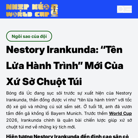
Ngôi sao của đội
Nestory Irankunda: “Tên
Lửa Hành Trình” Mới Của
Xứ Sở Chuột Túi
Bóng đá Úc đang sục sôi trước sự xuất hiện của Nestory
Irankunda, thần đồng được ví như “tên lửa hành trình” với tốc
độ xé gió và những cú sút sấm sét. Ở tuổi 18, anh đã vươn
tầm đến gã khổng lồ Bayern Munich. Trước thềm
World Cup
2026, Irankunda chính là quân bài chiến lược giúp xứ sở
chuột túi mơ về những kỳ tích mới.
Hiện tượng Nestory Irankunda đến đỉnh cao sân cỏ