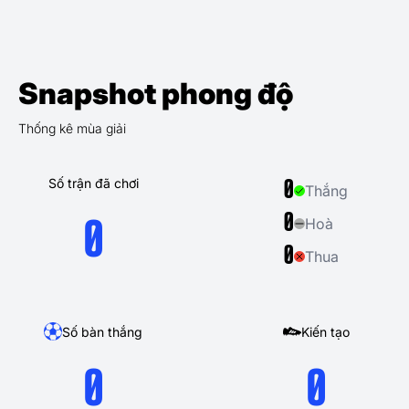
Snapshot phong độ
Thống kê mùa giải
Số trận đã chơi
0
Thắng
0
Hoà
0
0
Thua
Số bàn thắng
Kiến tạo
0
0