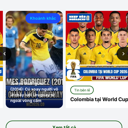
Khoảnh khắc
James Rodriguez
(2014): Cú xoay người vô
Tin bên lề
lê cháy lưới Uruguay từ
Colombia tại World Cu
ngoài vòng cấm
Rodriguez dẫn dắt giấc
Xem tất cả