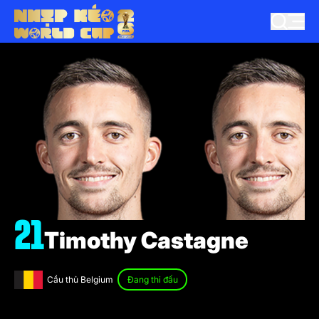
21
Timothy Castagne
Cầu thủ Belgium
Đang thi đấu