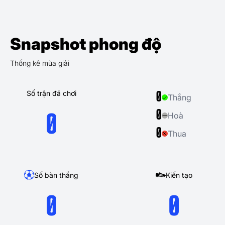
Snapshot phong độ
Thống kê mùa giải
Số trận đã chơi
0
Thắng
0
Hoà
0
0
Thua
Số bàn thắng
Kiến tạo
0
0