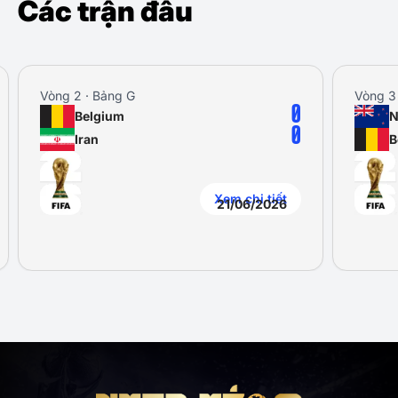
Các trận đấu
ng 2 · Bảng G
Vòng 3 · Bảng G
0
Belgium
New Zeala
0
Iran
Belgium
Xem chi tiết
21/06/2026