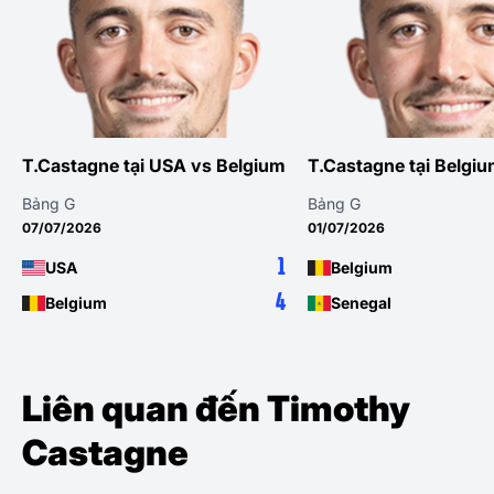
tagne tại USA vs Belgium
T.Castagne tại Belgium vs Sen
G
Bảng G
2026
01/07/2026
1
A
Belgium
4
gium
Senegal
Liên quan đến Timothy
Castagne