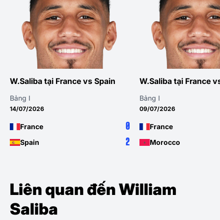
W.Saliba tại France vs Spain
W.Saliba tại France 
Bảng I
Bảng I
14/07/2026
09/07/2026
0
France
France
2
Spain
Morocco
Liên quan đến William
Saliba