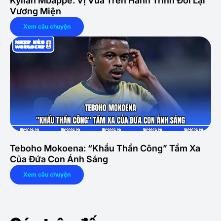
Kylian Mbappé: Vị Vua Trên Hành Trình Đòi Lại
Vương Miện
Xem câu chuyện
Teboho Mokoena: “Khẩu Thần Công” Tầm Xa
Của Đứa Con Ánh Sáng
Xem câu chuyện