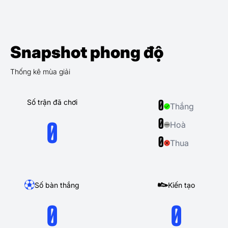
Snapshot phong độ
Thống kê mùa giải
Số trận đã chơi
0
Thắng
0
Hoà
0
0
Thua
Số bàn thắng
Kiến tạo
0
0