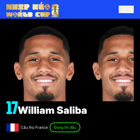
17
William Saliba
Cầu thủ France
Đang thi đấu