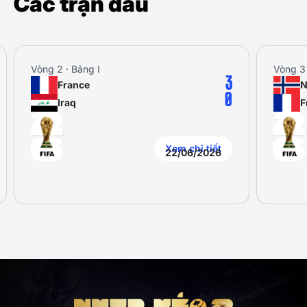
Các trận đấu
Vòng 2 · Bảng I
Vòng 3 
3
France
N
0
Iraq
F
Xem chi tiết
22/06/2026