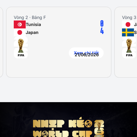
Vòng 2 · Bảng F
Vòng 3 
0
Tunisia
J
4
Japan
S
Xem chi tiết
21/06/2026