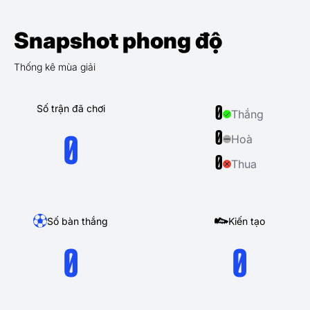
Snapshot phong độ
Thống kê mùa giải
Số trận đã chơi
0
Thắng
0
Hoà
0
0
Thua
Số bàn thắng
Kiến tạo
0
0