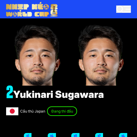
2
Yukinari Sugawara
Cầu thủ Japan
Đang thi đấu
x1
x4
x8
x2
x4