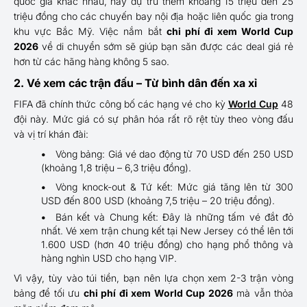
quốc gia khác nhau, hãy dự trù thêm khoảng 15 triệu đến 25
triệu đồng cho các chuyến bay nội địa hoặc liên quốc gia trong
khu vực Bắc Mỹ. Việc nắm bắt
chi phí đi xem World Cup
2026
về di chuyển sớm sẽ giúp bạn săn được các deal giá rẻ
hơn từ các hãng hàng không 5 sao.
2. Vé xem các trận đấu – Từ bình dân đến xa xỉ
FIFA đã chính thức công bố các hạng vé cho kỳ
World Cup
48
đội này. Mức giá có sự phân hóa rất rõ rệt tùy theo vòng đấu
và vị trí khán đài:
Vòng bảng: Giá vé dao động từ 70 USD đến 250 USD
(khoảng 1,8 triệu – 6,3 triệu đồng).
Vòng knock-out & Tứ kết: Mức giá tăng lên từ 300
USD đến 800 USD (khoảng 7,5 triệu – 20 triệu đồng).
Bán kết và Chung kết: Đây là những tấm vé đắt đỏ
nhất. Vé xem trận chung kết tại New Jersey có thể lên tới
1.600 USD (hơn 40 triệu đồng) cho hạng phổ thông và
hàng nghìn USD cho hạng VIP.
Vì vậy, tùy vào túi tiền, bạn nên lựa chọn xem 2-3 trận vòng
bảng để tối ưu
chi phí đi xem World Cup 2026
mà vẫn thỏa