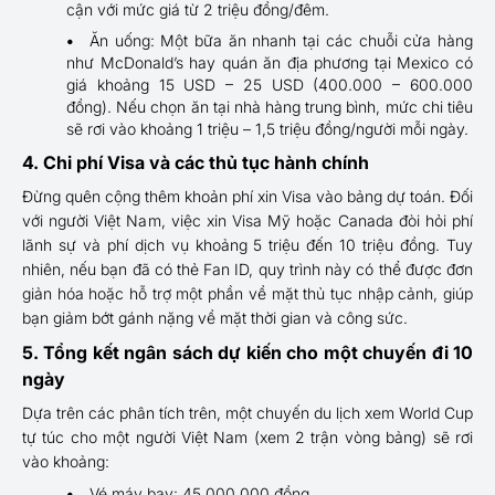
cận với mức giá từ 2 triệu đồng/đêm.
Ăn uống: Một bữa ăn nhanh tại các chuỗi cửa hàng
như McDonald’s hay quán ăn địa phương tại Mexico có
giá khoảng 15 USD – 25 USD (400.000 – 600.000
đồng). Nếu chọn ăn tại nhà hàng trung bình, mức chi tiêu
sẽ rơi vào khoảng 1 triệu – 1,5 triệu đồng/người mỗi ngày.
4. Chi phí Visa và các thủ tục hành chính
Đừng quên cộng thêm khoản phí xin Visa vào bảng dự toán. Đối
với người Việt Nam, việc xin Visa Mỹ hoặc Canada đòi hỏi phí
lãnh sự và phí dịch vụ khoảng 5 triệu đến 10 triệu đồng. Tuy
nhiên, nếu bạn đã có thẻ Fan ID, quy trình này có thể được đơn
giản hóa hoặc hỗ trợ một phần về mặt thủ tục nhập cảnh, giúp
bạn giảm bớt gánh nặng về mặt thời gian và công sức.
5. Tổng kết ngân sách dự kiến cho một chuyến đi 10
ngày
Dựa trên các phân tích trên, một chuyến du lịch xem World Cup
tự túc cho một người Việt Nam (xem 2 trận vòng bảng) sẽ rơi
vào khoảng:
Vé máy bay: 45.000.000 đồng.