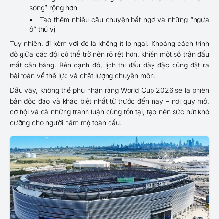
sóng” rộng hơn
Tạo thêm nhiều câu chuyện bất ngờ và những “ngựa
ô” thú vị
Tuy nhiên, đi kèm với đó là không ít lo ngại. Khoảng cách trình
độ giữa các đội có thể trở nên rõ rệt hơn, khiến một số trận đấu
mất cân bằng. Bên cạnh đó, lịch thi đấu dày đặc cũng đặt ra
bài toán về thể lực và chất lượng chuyên môn.
Dẫu vậy, không thể phủ nhận rằng World Cup 2026 sẽ là phiên
bản độc đáo và khác biệt nhất từ trước đến nay – nơi quy mô,
cơ hội và cả những tranh luận cùng tồn tại, tạo nên sức hút khó
cưỡng cho người hâm mộ toàn cầu.