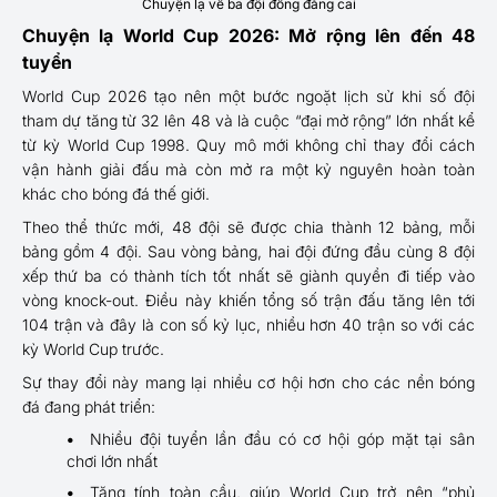
Chuyện lạ về ba đội đồng đăng cai
Chuyện lạ World Cup 2026: Mở rộng lên đến 48
tuyển
World Cup 2026 tạo nên một bước ngoặt lịch sử khi số đội
tham dự tăng từ 32 lên 48 và là cuộc “đại mở rộng” lớn nhất kể
từ kỳ World Cup 1998. Quy mô mới không chỉ thay đổi cách
vận hành giải đấu mà còn mở ra một kỷ nguyên hoàn toàn
khác cho bóng đá thế giới.
Theo thể thức mới, 48 đội sẽ được chia thành 12 bảng, mỗi
bảng gồm 4 đội. Sau vòng bảng, hai đội đứng đầu cùng 8 đội
xếp thứ ba có thành tích tốt nhất sẽ giành quyền đi tiếp vào
vòng knock-out. Điều này khiến tổng số trận đấu tăng lên tới
104 trận và đây là con số kỷ lục, nhiều hơn 40 trận so với các
kỳ World Cup trước.
Sự thay đổi này mang lại nhiều cơ hội hơn cho các nền bóng
đá đang phát triển:
Nhiều đội tuyển lần đầu có cơ hội góp mặt tại sân
chơi lớn nhất
Tăng tính toàn cầu, giúp World Cup trở nên “phủ