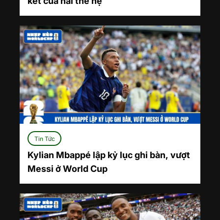
kết của hai thế hệ
Tin Tức
Kylian Mbappé lập kỷ lục ghi bàn, vượt
Messi ở World Cup