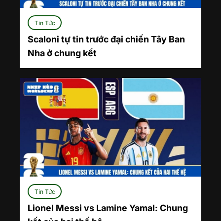
Tin Tức
Scaloni tự tin trước đại chiến Tây Ban
Nha ở chung kết
Tin Tức
Lionel Messi vs Lamine Yamal: Chung