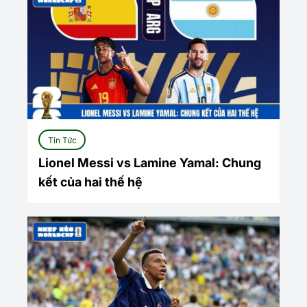
Tin Tức
Lionel Messi vs Lamine Yamal: Chung
kết của hai thế hệ