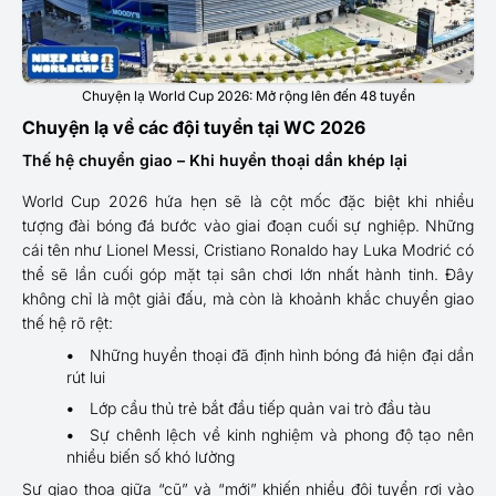
Chuyện lạ World Cup 2026: Mở rộng lên đến 48 tuyển
Chuyện lạ về các đội tuyển tại WC 2026
Thế hệ chuyển giao – Khi huyền thoại dần khép lại
World Cup 2026 hứa hẹn sẽ là cột mốc đặc biệt khi nhiều
tượng đài bóng đá bước vào giai đoạn cuối sự nghiệp. Những
cái tên như Lionel Messi, Cristiano Ronaldo hay Luka Modrić có
thể sẽ lần cuối góp mặt tại sân chơi lớn nhất hành tinh. Đây
không chỉ là một giải đấu, mà còn là khoảnh khắc chuyển giao
thế hệ rõ rệt:
Những huyền thoại đã định hình bóng đá hiện đại dần
rút lui
Lớp cầu thủ trẻ bắt đầu tiếp quản vai trò đầu tàu
Sự chênh lệch về kinh nghiệm và phong độ tạo nên
nhiều biến số khó lường
Sự giao thoa giữa “cũ” và “mới” khiến nhiều đội tuyển rơi vào