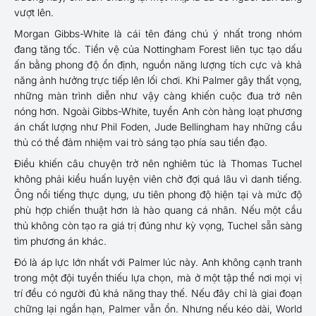
vượt lên.
Morgan Gibbs-White là cái tên đáng chú ý nhất trong nhóm
đang tăng tốc. Tiền vệ của Nottingham Forest liên tục tạo dấu
ấn bằng phong độ ổn định, nguồn năng lượng tích cực và khả
năng ảnh hưởng trực tiếp lên lối chơi. Khi Palmer gây thất vọng,
những màn trình diễn như vậy càng khiến cuộc đua trở nên
nóng hơn. Ngoài Gibbs-White, tuyển Anh còn hàng loạt phương
án chất lượng như Phil Foden, Jude Bellingham hay những cầu
thủ có thể đảm nhiệm vai trò sáng tạo phía sau tiền đạo.
Điều khiến câu chuyện trở nên nghiêm túc là Thomas Tuchel
không phải kiểu huấn luyện viên chờ đợi quá lâu vì danh tiếng.
Ông nổi tiếng thực dụng, ưu tiên phong độ hiện tại và mức độ
phù hợp chiến thuật hơn là hào quang cá nhân. Nếu một cầu
thủ không còn tạo ra giá trị đúng như kỳ vọng, Tuchel sẵn sàng
tìm phương án khác.
Đó là áp lực lớn nhất với Palmer lúc này. Anh không cạnh tranh
trong một đội tuyển thiếu lựa chọn, mà ở một tập thể nơi mọi vị
trí đều có người đủ khả năng thay thế. Nếu đây chỉ là giai đoạn
chững lại ngắn hạn, Palmer vẫn ổn. Nhưng nếu kéo dài, World