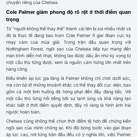
chuyện riêng của Chelsea.
Cole Palmer giảm phong độ rõ rệt ở thời điểm quan
trọng
Từ “người không thể thay thế” thành cái tên bị soi nhiều nhất và
đó là thực tế đang bao trùm Cole Palmer ở giai đoạn cực kỳ
nhạy cảm của mùa giải. Trong trận đấu quan trọng với
Nottingham Forest, ngôi sao của Chelsea tiếp tục mang đến
màn trình diễn mờ nhạt, không tạo được dấu ấn như kỳ vọng từ
một cầu thủ từng được xem là nguồn cảm hứng lớn nhất trên
hàng công.
Điều khiến áp lực gia tăng là Palmer không chỉ chơi dưới sức,
mà còn bỏ lỡ những khoảnh khắc có thể thay đổi cục diện, bao
gồm cả một tình huống đá hỏng phạt đền đầy đáng tiếc. Với
một cầu thủ từng nổi tiếng bởi sự lạnh lùng và khả năng tạo
khác biệt ở thời điểm quyết định, đây rõ ràng là hình ảnh trái
ngược hoàn toàn.
Chelsea cũng không thể chọn thời điểm tệ hơn để chứng kiến
ngôi sao của mình chững lại. Khi đội bóng bước vào giai đoạn
áp lực cao, nơi từng trận đấu đều có ý nghĩa lớn, việc Palmer