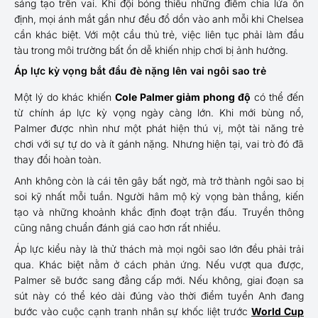
sáng tạo trên vai. Khi đội bóng thiếu những điểm chia lửa ổn
định, mọi ánh mắt gần như đều đổ dồn vào anh mỗi khi Chelsea
cần khác biệt. Với một cầu thủ trẻ, việc liên tục phải làm đầu
tàu trong môi trường bất ổn dễ khiến nhịp chơi bị ảnh hưởng.
Áp lực kỳ vọng bắt đầu đè nặng lên vai ngôi sao trẻ
Một lý do khác khiến
Cole Palmer giảm phong độ
có thể đến
từ chính áp lực kỳ vọng ngày càng lớn. Khi mới bùng nổ,
Palmer được nhìn như một phát hiện thú vị, một tài năng trẻ
chơi với sự tự do và ít gánh nặng. Nhưng hiện tại, vai trò đó đã
thay đổi hoàn toàn.
Anh không còn là cái tên gây bất ngờ, mà trở thành ngôi sao bị
soi kỹ nhất mỗi tuần. Người hâm mộ kỳ vọng bàn thắng, kiến
tạo và những khoảnh khắc định đoạt trận đấu. Truyền thông
cũng nâng chuẩn đánh giá cao hơn rất nhiều.
Áp lực kiểu này là thử thách mà mọi ngôi sao lớn đều phải trải
qua. Khác biệt nằm ở cách phản ứng. Nếu vượt qua được,
Palmer sẽ bước sang đẳng cấp mới. Nếu không, giai đoạn sa
sút này có thể kéo dài đúng vào thời điểm tuyển Anh đang
bước vào cuộc cạnh tranh nhân sự khốc liệt trước
World Cup