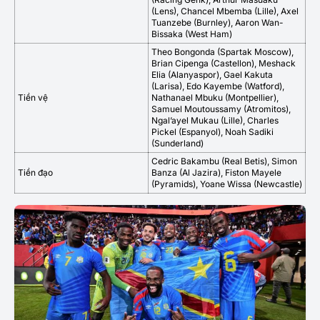
(Lens), Chancel Mbemba (Lille), Axel
Tuanzebe (Burnley), Aaron Wan-
Bissaka (West Ham)
Theo Bongonda (Spartak Moscow),
Brian Cipenga (Castellon), Meshack
Elia (Alanyaspor), Gael Kakuta
(Larisa), Edo Kayembe (Watford),
Tiền vệ
Nathanael Mbuku (Montpellier),
Samuel Moutoussamy (Atromitos),
Ngal’ayel Mukau (Lille), Charles
Pickel (Espanyol), Noah Sadiki
(Sunderland)
Cedric Bakambu (Real Betis), Simon
Tiền đạo
Banza (Al Jazira), Fiston Mayele
(Pyramids), Yoane Wissa (Newcastle)