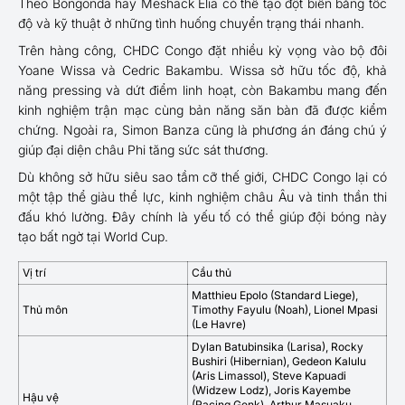
Theo Bongonda hay Meshack Elia có thể tạo đột biến bằng tốc
độ và kỹ thuật ở những tình huống chuyển trạng thái nhanh.
Trên hàng công, CHDC Congo đặt nhiều kỳ vọng vào bộ đôi
Yoane Wissa và Cedric Bakambu. Wissa sở hữu tốc độ, khả
năng pressing và dứt điểm linh hoạt, còn Bakambu mang đến
kinh nghiệm trận mạc cùng bản năng săn bàn đã được kiểm
chứng. Ngoài ra, Simon Banza cũng là phương án đáng chú ý
giúp đại diện châu Phi tăng sức sát thương.
Dù không sở hữu siêu sao tầm cỡ thế giới, CHDC Congo lại có
một tập thể giàu thể lực, kinh nghiệm châu Âu và tinh thần thi
đấu khó lường. Đây chính là yếu tố có thể giúp đội bóng này
tạo bất ngờ tại World Cup.
Vị trí
Cầu thủ
Matthieu Epolo (Standard Liege),
Thủ môn
Timothy Fayulu (Noah), Lionel Mpasi
(Le Havre)
Dylan Batubinsika (Larisa), Rocky
Bushiri (Hibernian), Gedeon Kalulu
(Aris Limassol), Steve Kapuadi
(Widzew Lodz), Joris Kayembe
Hậu vệ
(Racing Genk), Arthur Masuaku