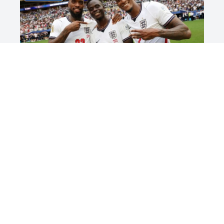
Tin Tức
Saka lập hat-trick, Anh giành hạng ba
World Cup 2026
Xem tất cả