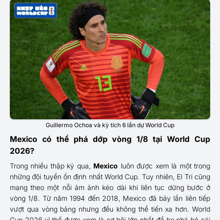
Guillermo Ochoa và kỳ tích 6 lần dự World Cup
Mexico có thể phá dớp vòng 1/8 tại World Cup
2026?
Trong nhiều thập kỷ qua,
Mexico
luôn được xem là một trong
những đội tuyển ổn định nhất World Cup. Tuy nhiên, El Tri cũng
mang theo một nỗi ám ảnh kéo dài khi liên tục dừng bước ở
vòng 1/8. Từ năm 1994 đến 2018, Mexico đã bảy lần liên tiếp
vượt qua vòng bảng nhưng đều không thể tiến xa hơn. World
Cup 2026 vì thế được xem là cơ hội lớn nhất để họ phá bỏ cái