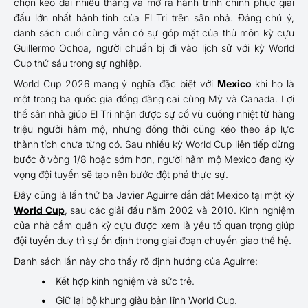
chọn kéo dài nhiều tháng và mở ra hành trình chinh phục giải
đấu lớn nhất hành tinh của El Tri trên sân nhà. Đáng chú ý,
danh sách cuối cùng vẫn có sự góp mặt của thủ môn kỳ cựu
Guillermo Ochoa, người chuẩn bị đi vào lịch sử với kỳ World
Cup thứ sáu trong sự nghiệp.
World Cup 2026 mang ý nghĩa đặc biệt với
Mexico
khi họ là
một trong ba quốc gia đồng đăng cai cùng Mỹ và Canada. Lợi
thế sân nhà giúp El Tri nhận được sự cổ vũ cuồng nhiệt từ hàng
triệu người hâm mộ, nhưng đồng thời cũng kéo theo áp lực
thành tích chưa từng có. Sau nhiều kỳ World Cup liên tiếp dừng
bước ở vòng 1/8 hoặc sớm hơn, người hâm mộ Mexico đang kỳ
vọng đội tuyển sẽ tạo nên bước đột phá thực sự.
Đây cũng là lần thứ ba Javier Aguirre dẫn dắt Mexico tại một kỳ
World Cup
, sau các giải đấu năm 2002 và 2010. Kinh nghiệm
của nhà cầm quân kỳ cựu được xem là yếu tố quan trọng giúp
đội tuyển duy trì sự ổn định trong giai đoạn chuyển giao thế hệ.
Danh sách lần này cho thấy rõ định hướng của Aguirre:
Kết hợp kinh nghiệm và sức trẻ.
Giữ lại bộ khung giàu bản lĩnh World Cup.