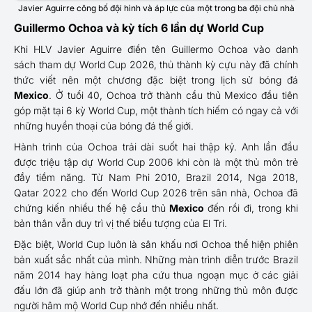
Javier Aguirre công bố đội hình và áp lực của một trong ba đội chủ nhà
Guillermo Ochoa và kỳ tích 6 lần dự World Cup
Khi HLV Javier Aguirre điền tên Guillermo Ochoa vào danh
sách tham dự World Cup 2026, thủ thành kỳ cựu này đã chính
thức viết nên một chương đặc biệt trong lịch sử bóng đá
Mexico
. Ở tuổi 40, Ochoa trở thành cầu thủ Mexico đầu tiên
góp mặt tại 6 kỳ World Cup, một thành tích hiếm có ngay cả với
những huyền thoại của bóng đá thế giới.
Hành trình của Ochoa trải dài suốt hai thập kỷ. Anh lần đầu
được triệu tập dự World Cup 2006 khi còn là một thủ môn trẻ
đầy tiềm năng. Từ Nam Phi 2010, Brazil 2014, Nga 2018,
Qatar 2022 cho đến World Cup 2026 trên sân nhà, Ochoa đã
chứng kiến nhiều thế hệ cầu thủ
Mexico
đến rồi đi, trong khi
bản thân vẫn duy trì vị thế biểu tượng của El Tri.
Đặc biệt, World Cup luôn là sân khấu nơi Ochoa thể hiện phiên
bản xuất sắc nhất của mình. Những màn trình diễn trước Brazil
năm 2014 hay hàng loạt pha cứu thua ngoạn mục ở các giải
đấu lớn đã giúp anh trở thành một trong những thủ môn được
người hâm mộ World Cup nhớ đến nhiều nhất.