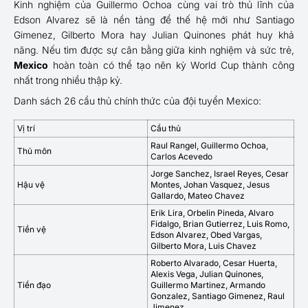
Kinh nghiệm của Guillermo Ochoa cùng vai trò thủ lĩnh của
Edson Alvarez sẽ là nền tảng để thế hệ mới như Santiago
Gimenez, Gilberto Mora hay Julian Quinones phát huy khả
năng. Nếu tìm được sự cân bằng giữa kinh nghiệm và sức trẻ,
Mexico
hoàn toàn có thể tạo nên kỳ World Cup thành công
nhất trong nhiều thập kỷ.
Danh sách 26 cầu thủ chính thức của đội tuyển Mexico:
Vị trí
Cầu thủ
Raul Rangel, Guillermo Ochoa,
Thủ môn
Carlos Acevedo
Jorge Sanchez, Israel Reyes, Cesar
Hậu vệ
Montes, Johan Vasquez, Jesus
Gallardo, Mateo Chavez
Erik Lira, Orbelin Pineda, Alvaro
Fidalgo, Brian Gutierrez, Luis Romo,
Tiền vệ
Edson Alvarez, Obed Vargas,
Gilberto Mora, Luis Chavez
Roberto Alvarado, Cesar Huerta,
Alexis Vega, Julian Quinones,
Tiền đạo
Guillermo Martinez, Armando
Gonzalez, Santiago Gimenez, Raul
Jimenez