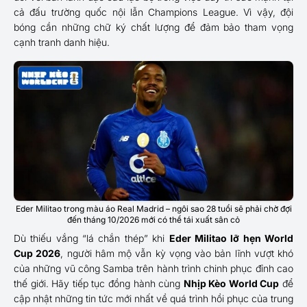
cả đấu trường quốc nội lẫn Champions League. Vì vậy, đội
bóng cần những chữ ký chất lượng để đảm bảo tham vọng
cạnh tranh danh hiệu.
Eder Militao trong màu áo Real Madrid – ngôi sao 28 tuổi sẽ phải chờ đợi
đến tháng 10/2026 mới có thể tái xuất sân cỏ
Dù thiếu vắng “lá chắn thép” khi
Eder Militao lỡ hẹn World
Cup 2026
, người hâm mộ vẫn kỳ vọng vào bản lĩnh vượt khó
của những vũ công Samba trên hành trình chinh phục đỉnh cao
thế giới. Hãy tiếp tục đồng hành cùng
Nhịp Kèo World Cup
để
cập nhật những tin tức mới nhất về quá trình hồi phục của trung