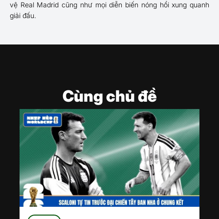
vệ Real Madrid cũng như mọi diễn biến nóng hổi xung quanh
giải đấu.
Cùng chủ đề