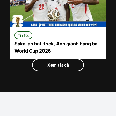
Tin Tức
Saka lập hat-trick, Anh giành hạng ba
World Cup 2026
Xem tất cả