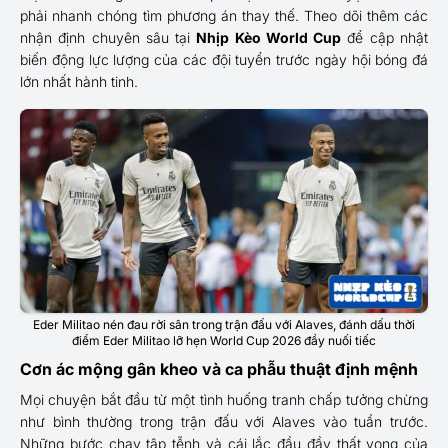
phải nhanh chóng tìm phương án thay thế. Theo dõi thêm các
nhận định chuyên sâu tại
Nhịp Kèo World Cup
để cập nhật
biến động lực lượng của các đội tuyển trước ngày hội bóng đá
lớn nhất hành tinh.
Eder Militao nén đau rời sân trong trận đấu với Alaves, đánh dấu thời
điểm Eder Militao lỡ hẹn World Cup 2026 đầy nuối tiếc
Cơn ác mộng gân kheo và ca phẫu thuật định mệnh
Mọi chuyện bắt đầu từ một tình huống tranh chấp tưởng chừng
như bình thường trong trận đấu với Alaves vào tuần trước.
Những bước chạy tập tễnh và cái lắc đầu đầy thất vọng của