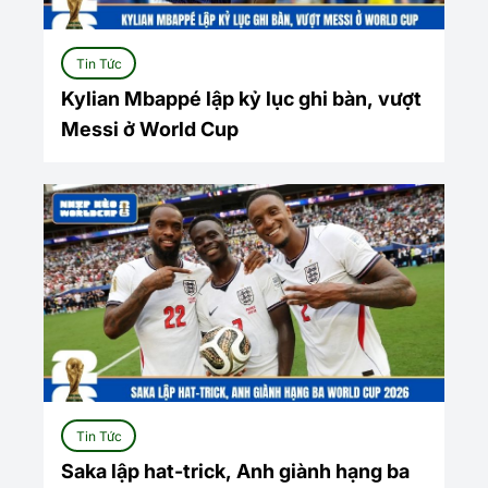
Tin Tức
Kylian Mbappé lập kỷ lục ghi bàn, vượt
Messi ở World Cup
Tin Tức
Saka lập hat-trick, Anh giành hạng ba