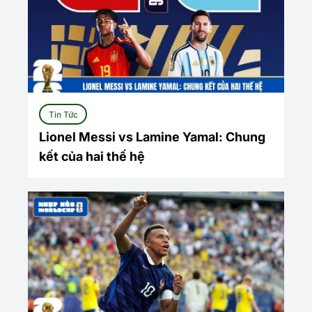
Tin Tức
Lionel Messi vs Lamine Yamal: Chung
kết của hai thế hệ