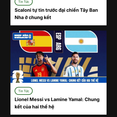
Tin Tức
Scaloni tự tin trước đại chiến Tây Ban
Nha ở chung kết
Tin Tức
Lionel Messi vs Lamine Yamal: Chung
kết của hai thế hệ