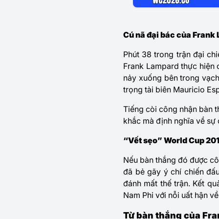
Cú nã đại bác của Frank 
Phút 38 trong trận đại ch
Frank Lampard
thực hiện 
nảy xuống bên trong vạch
trọng tài biên Mauricio E
Tiếng còi công nhận bàn t
khắc mà định nghĩa về sự 
“Vết sẹo” World Cup 201
Nếu bàn thắng đó được công
đã bẻ gãy ý chí chiến đấu
đánh mất thế trận. Kết qu
Nam Phi với nỗi uất hận về
Từ bàn thắng của Fr