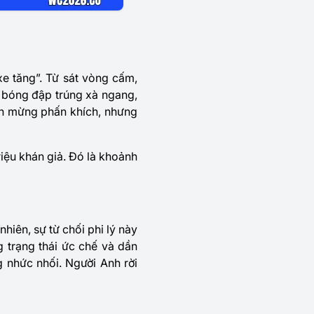
xe tăng”. Từ sát vòng cấm,
 bóng đập trúng xà ngang,
ăn mừng phấn khích, nhưng
iệu khán giả. Đó là khoảnh
hiên, sự từ chối phi lý này
g trạng thái ức chế và dần
g nhức nhối. Người Anh rời