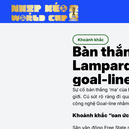
Khoảnh khắc
Bàn thắn
Lampard
goal-lin
Sự cố bàn thắng ‘ma’ của
giới. Cú sút rõ ràng đi 
công nghệ Goal-line nhằm
Khoảnh khắc “oan ức”
Sân vận động Free State n