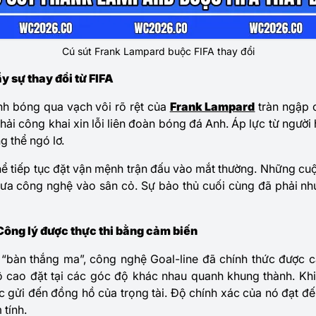
Cú sút Frank Lampard buộc FIFA thay đổi
y sự thay đổi từ FIFA
nh bóng qua vạch vôi rõ rệt của
Frank Lampard
tràn ngập c
phải công khai xin lỗi liên đoàn bóng đá Anh. Áp lực từ ngư
g thể ngó lơ.
hể tiếp tục đặt vận mệnh trận đấu vào mắt thường. Những cu
 đưa công nghệ vào sân cỏ. Sự bảo thủ cuối cùng đã phải n
 Công lý được thực thi bằng cảm biến
ác “bàn thắng ma”, công nghệ Goal-line đã chính thức được 
 cao đặt tại các góc độ khác nhau quanh khung thành. Kh
tức gửi đến đồng hồ của trọng tài. Độ chính xác của nó đạt đ
 tính.