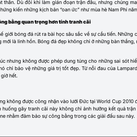
t thần. Dù đôi khi làm gián đoạn trận đấu, nhưng chúng man
chứng kiến những kịch bản “oan ức” như mùa hè Nam Phi nă
ông bằng quan trọng hơn tính tranh cãi
hế giới bóng đá rút ra bài học sâu sắc về sự cầu tiến. Những c
g mới là linh hồn. Bóng đá đẹp không chỉ ở những bàn thắng
xúc nhưng không được phép dung túng cho những sai sót hi
 nó chỉ bảo vệ những giá trị tốt đẹp. Từ nỗi đau của Lampar
giờ hết.
ng không được công nhận vào lưới Đức tại World Cup 2010 đ
h huống gây tranh cãi này không chỉ ảnh hưởng kết quả trậ
ine nhằm đảm bảo sự công bằng trong các giải đấu sau này.