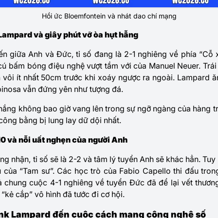
Hồi ức Bloemfontein và nhát dao chí mạng
Lampard và giây phút vỡ òa hụt hẫng
iến giữa Anh và Đức, tỉ số đang là 2-1 nghiêng về phía “Cỗ 
cú bấm bóng điệu nghệ vượt tầm với của Manuel Neuer. Trái
 vôi ít nhất 50cm trước khi xoáy ngược ra ngoài. Lampard 
spinosa vẫn đứng yên như tượng đá.
hắng không bao giờ vang lên trong sự ngỡ ngàng của hàng tr
công bằng bị lung lay dữ dội nhất.
0 và nỗi uất nghẹn của người Anh
 nhận, tỉ số sẽ là 2-2 và tâm lý tuyển Anh sẽ khác hẳn. Tuy n
 của “Tam sư”. Các học trò của Fabio Capello thi đấu tron
ả chung cuộc 4-1 nghiêng về tuyển Đức đã để lại vết thươn
 “kẻ cắp” vô hình đã tước đi cơ hội.
ank Lampard đến cuộc cách mạng công nghệ số