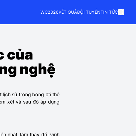
WC2026
KẾT QUẢ
ĐỘI TUYỂN
TIN TỨC
c của
ông nghệ
 lịch sử trong bóng đá thế
xem xét và sau đó áp dụng
ớn nhất, làm thay đổi vĩnh