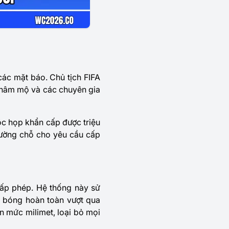
ác mặt báo. Chủ tịch FIFA
ời hâm mộ và các chuyên gia
ộc họp khẩn cấp được triệu
hường chỗ cho yêu cầu cấp
cấp phép. Hệ thống này sử
i bóng hoàn toàn vượt qua
ến mức milimet, loại bỏ mọi