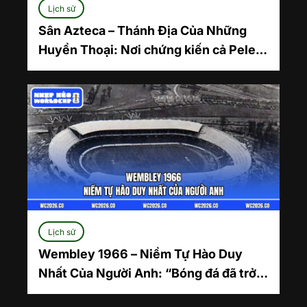
Lịch sử
Sân Azteca – Thánh Địa Của Những
Huyền Thoại: Nơi chứng kiến cả Pele
và Maradona bước lên đỉnh cao
Lịch sử
Wembley 1966 – Niềm Tự Hào Duy
Nhất Của Người Anh: “Bóng đá đã trở
về nhà”