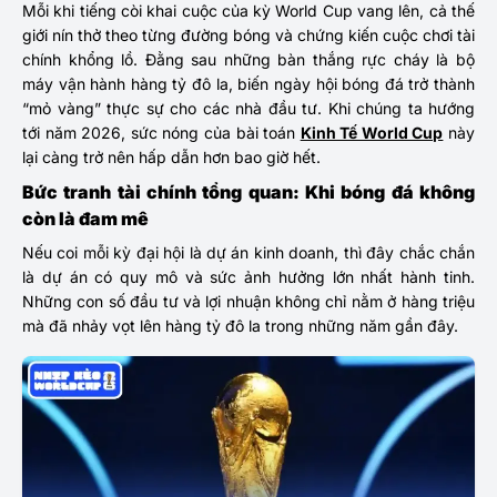
Mỗi khi tiếng còi khai cuộc của kỳ World Cup vang lên, cả thế
giới nín thở theo từng đường bóng và chứng kiến cuộc chơi tài
chính khổng lồ. Đằng sau những bàn thắng rực cháy là bộ
máy vận hành hàng tỷ đô la, biến ngày hội bóng đá trở thành
“mỏ vàng” thực sự cho các nhà đầu tư. Khi chúng ta hướng
tới năm 2026, sức nóng của bài toán
Kinh Tế World Cup
này
lại càng trở nên hấp dẫn hơn bao giờ hết.
Bức tranh tài chính tổng quan: Khi bóng đá không
còn là đam mê
Nếu coi mỗi kỳ đại hội là dự án kinh doanh, thì đây chắc chắn
là dự án có quy mô và sức ảnh hưởng lớn nhất hành tinh.
Những con số đầu tư và lợi nhuận không chỉ nằm ở hàng triệu
mà đã nhảy vọt lên hàng tỷ đô la trong những năm gần đây.