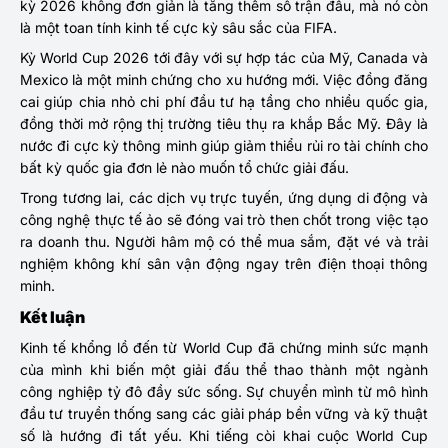
kỳ 2026 không đơn giản là tăng thêm số trận đấu, mà nó còn
là một toan tính kinh tế cực kỳ sâu sắc của FIFA.
Kỳ World Cup 2026 tới đây với sự hợp tác của Mỹ, Canada và
Mexico là một minh chứng cho xu hướng mới. Việc đồng đăng
cai giúp chia nhỏ chi phí đầu tư hạ tầng cho nhiều quốc gia,
đồng thời mở rộng thị trường tiêu thụ ra khắp Bắc Mỹ. Đây là
nước đi cực kỳ thông minh giúp giảm thiểu rủi ro tài chính cho
bất kỳ quốc gia đơn lẻ nào muốn tổ chức giải đấu.
Trong tương lai, các dịch vụ trực tuyến, ứng dụng di động và
công nghệ thực tế ảo sẽ đóng vai trò then chốt trong việc tạo
ra doanh thu. Người hâm mộ có thể mua sắm, đặt vé và trải
nghiệm không khí sân vận động ngay trên điện thoại thông
minh.
Kết luận
Kinh tế khổng lồ đến từ World Cup đã chứng minh sức mạnh
của mình khi biến một giải đấu thể thao thành một ngành
công nghiệp tỷ đô đầy sức sống. Sự chuyển mình từ mô hình
đầu tư truyền thống sang các giải pháp bền vững và kỹ thuật
số là hướng đi tất yếu. Khi tiếng còi khai cuộc World Cup