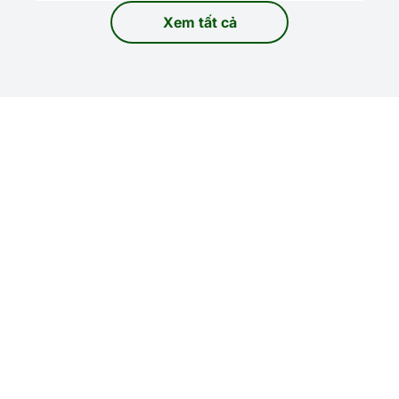
Xem tất cả
World Cup 2026
Nơi thế giới cùng chung nhịp
đập bóng đá.