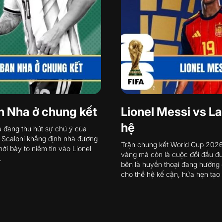
an Nha ở chung kết
Lionel Messi vs L
hệ
 đang thu hút sự chú ý của
l Scaloni khẳng định nhà đương
Trận chung kết World Cup 2026
ời bày tỏ niềm tin vào Lionel
vàng mà còn là cuộc đối đầu đư
.
bên là huyền thoại đang hướng đế
cho thế hệ kế cận, hứa hẹn tạo