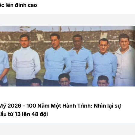
c lên đỉnh cao
ỹ 2026 – 100 Năm Một Hành Trình: Nhìn lại sự
ấu từ 13 lên 48 đội