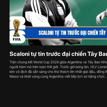
Scaloni tự tin trước đại chiến Tây B
Trận chung kết World Cup 2026 giữa Argentina và Tây Ban Nha
người hâm mộ trên toàn thế giới. Trước giờ bóng lăn, HLV Lione
kim vô địch đã sẵn sàng cho thử thách lớn nhất giải đấu, đồng th
Messi và khát vọng cùng Argentina viết tiếp lịch sử bằng chức..