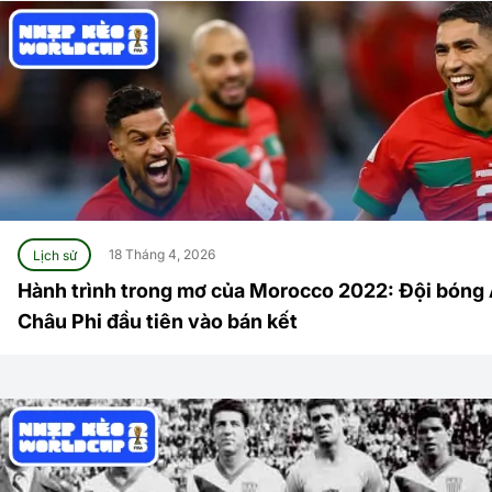
Lịch sử
18 Tháng 4, 2026
Hành trình trong mơ của Morocco 2022: Đội bóng 
Châu Phi đầu tiên vào bán kết