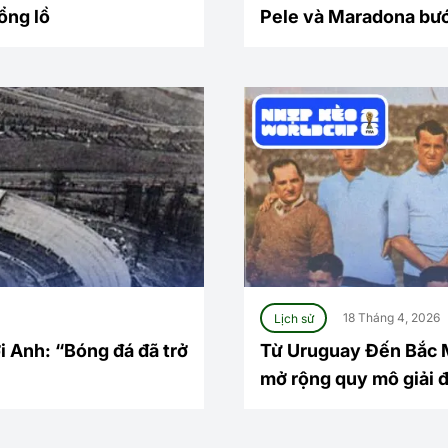
ổng lồ
Pele và Maradona bướ
Lịch sử
18 Tháng 4, 2026
 Anh: “Bóng đá đã trở
Từ Uruguay Đến Bắc M
mở rộng quy mô giải đ