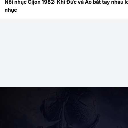
Nỗi nhục Gijon 1982: Khi Đức và Áo bắt tay nhau lo
nhục