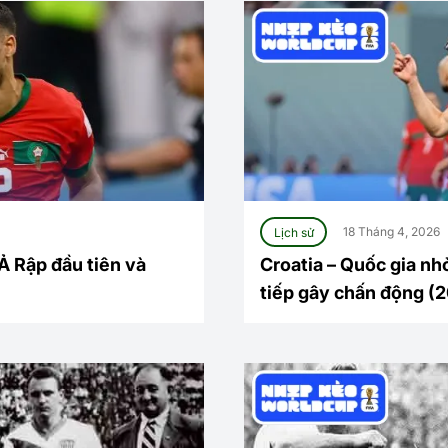
Lịch sử
18 Tháng 4, 2026
Ả Rập đầu tiên và
Croatia – Quốc gia nhỏ
tiếp gây chấn động (