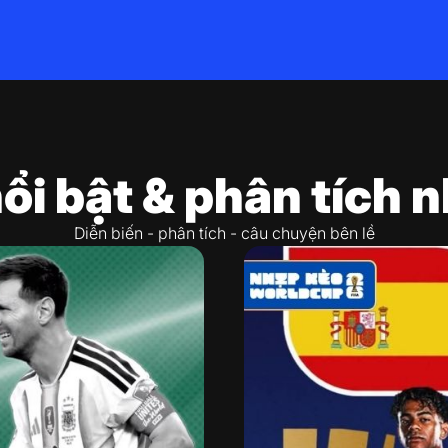
nổi bật & phân tích 
Diễn biến - phân tích - câu chuyện bên lề