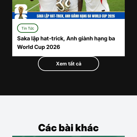
Tin Tức
Saka lập hat-trick, Anh giành hạng ba
World Cup 2026
Xem tất cả
Các bài khác