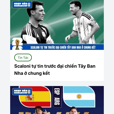
Tin Tức
Scaloni tự tin trước đại chiến Tây Ban
Nha ở chung kết