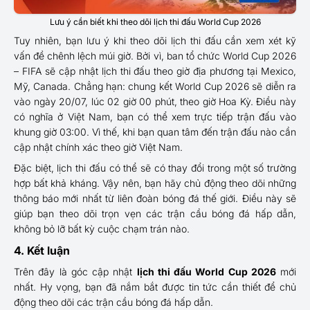
Lưu ý cần biết khi theo dõi lịch thi đấu World Cup 2026
Tuy nhiên, bạn lưu ý khi theo dõi lịch thi đấu cần xem xét kỹ
vấn đề chênh lệch múi giờ. Bởi vì, ban tổ chức World Cup 2026
– FIFA sẽ cập nhật lịch thi đấu theo giờ địa phương tại Mexico,
Mỹ, Canada. Chẳng hạn: chung kết World Cup 2026 sẽ diễn ra
vào ngày 20/07, lúc 02 giờ 00 phút, theo giờ Hoa Kỳ. Điều này
có nghĩa ở Việt Nam, bạn có thể xem trực tiếp trận đấu vào
khung giờ 03:00. Vì thế, khi bạn quan tâm đến trận đấu nào cần
cập nhật chính xác theo giờ Việt Nam.
Đặc biệt, lịch thi đấu có thể sẽ có thay đổi trong một số trường
hợp bất khả kháng. Vậy nên, bạn hãy chủ động theo dõi những
thông báo mới nhất từ liên đoàn bóng đá thế giới. Điều này sẽ
giúp bạn theo dõi trọn vẹn các trận cầu bóng đá hấp dẫn,
không bỏ lỡ bất kỳ cuộc chạm trán nào.
4. Kết luận
Trên đây là góc cập nhật
lịch thi đấu World Cup 2026
mới
nhất. Hy vọng, bạn đã nắm bắt được tin tức cần thiết để chủ
động theo dõi các trận cầu bóng đá hấp dẫn.