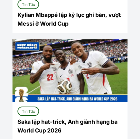
Tin Tức
Kylian Mbappé lập kỷ lục ghi bàn, vượt
Messi ở World Cup
Tin Tức
Saka lập hat-trick, Anh giành hạng ba
World Cup 2026