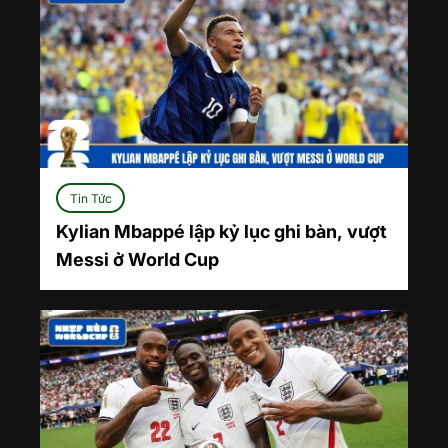
Tin Tức
Kylian Mbappé lập kỷ lục ghi bàn, vượt
Messi ở World Cup