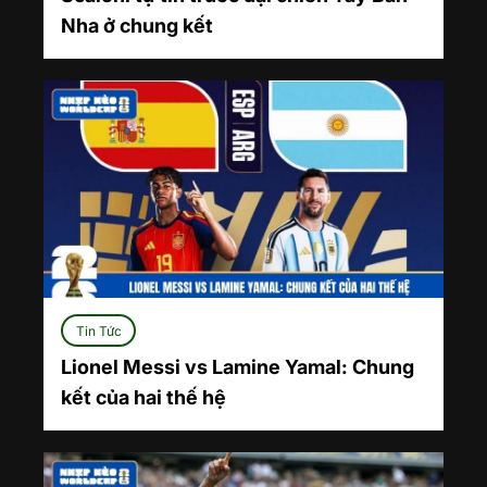
Nha ở chung kết
Tin Tức
Lionel Messi vs Lamine Yamal: Chung
kết của hai thế hệ