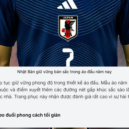
Nhật Bản giữ vững bản sắc trong áo đấu năm nay
ếp tục giữ vững phong độ trong thiết kế áo đấu. Mẫu áo nă
uộc và điểm xuyết thêm các đường nét gấp khúc sắc sảo l
c nhà. Trang phục này nhận được đánh giá rất cao vì sự hài 
eo đuổi phong cách tối giản