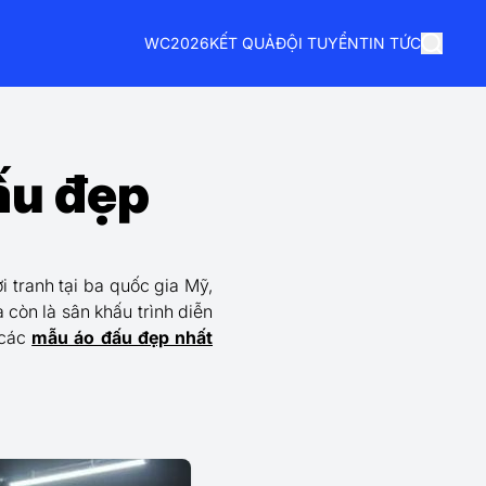
WC2026
KẾT QUẢ
ĐỘI TUYỂN
TIN TỨC
ấu đẹp
 tranh tại ba quốc gia Mỹ,
còn là sân khấu trình diễn
 các
mẫu áo đấu đẹp nhất