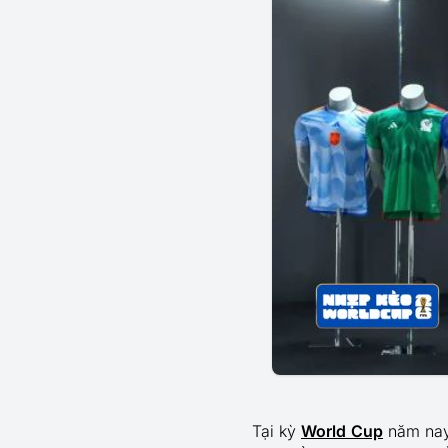
Tại kỳ
World Cup
năm nay,