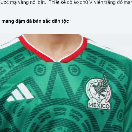
được mạ vàng nổi bật. Thiết kế cổ áo chữ V viền trắng đỏ ma
o mang đậm đà bản sắc dân tộc