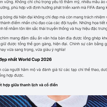
 bền vững. Không chỉ chú trọng yếu tố thẩm mỹ, nhiều mẫu áo
 trường, phù hợp với định hướng phát triển xanh mà FIFA đang 
ang bóng đá hiện đại không chỉ đẹp mà còn mang trách nhiệm v
trở thành điểm nhấn chủ đạo của các đội tuyển. Những họa tiết
nh tế nhằm tôn lên sắc thái truyền thống và huy hiệu đặc trưn
 chìm mang đậm dấu ấn văn hóa bản địa được lồng ghép khéo 
 giữ được tổng thể gọn gàng, hiện đại. Chính sự cân bằng g
ay vừa sang trọng, vừa giàu ý nghĩa!
 đẹp nhất World Cup 2026
của người hâm mộ và đánh giá từ các tạp chí thể thao, dưới
tổng hợp được.
t hợp giữa thanh lịch và cổ điển