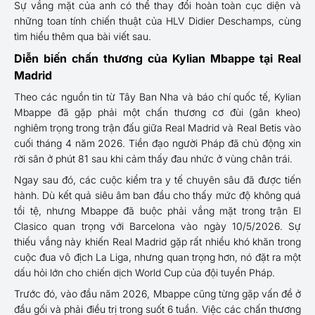
Sự vắng mặt của anh có thể thay đổi hoàn toàn cục diện và
những toan tính chiến thuật của HLV Didier Deschamps, cùng
tìm hiểu thêm qua bài viết sau.
Diễn biến chấn thương của Kylian Mbappe tại Real
Madrid
Theo các nguồn tin từ Tây Ban Nha và báo chí quốc tế, Kylian
Mbappe đã gặp phải một chấn thương cơ đùi (gân kheo)
nghiêm trọng trong trận đấu giữa Real Madrid và Real Betis vào
cuối tháng 4 năm 2026. Tiền đạo người Pháp đã chủ động xin
rời sân ở phút 81 sau khi cảm thấy đau nhức ở vùng chân trái.
Ngay sau đó, các cuộc kiểm tra y tế chuyên sâu đã được tiến
hành. Dù kết quả siêu âm ban đầu cho thấy mức độ không quá
tồi tệ, nhưng Mbappe đã buộc phải vắng mặt trong trận El
Clasico quan trọng với Barcelona vào ngày 10/5/2026. Sự
thiếu vắng này khiến Real Madrid gặp rất nhiều khó khăn trong
cuộc đua vô địch La Liga, nhưng quan trọng hơn, nó đặt ra một
dấu hỏi lớn cho chiến dịch World Cup của đội tuyển Pháp.
Trước đó, vào đầu năm 2026, Mbappe cũng từng gặp vấn đề ở
đầu gối và phải điều trị trong suốt 6 tuần. Việc các chấn thương