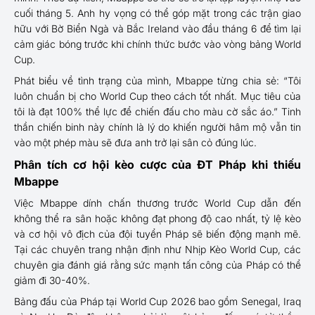
cuối tháng 5. Anh hy vọng có thể góp mặt trong các trận giao
hữu với Bờ Biển Ngà và Bắc Ireland vào đầu tháng 6 để tìm lại
cảm giác bóng trước khi chính thức bước vào vòng bảng World
Cup.
Phát biểu về tình trạng của mình, Mbappe từng chia sẻ:
“Tôi
luôn chuẩn bị cho World Cup theo cách tốt nhất. Mục tiêu của
tôi là đạt 100% thể lực để chiến đấu cho màu cờ sắc áo.”
Tinh
thần chiến binh này chính là lý do khiến người hâm mộ vẫn tin
vào một phép màu sẽ đưa anh trở lại sân cỏ đúng lúc.
Phân tích cơ hội kèo cược của ĐT Pháp khi thiếu
Mbappe
Việc Mbappe dính chấn thương trước World Cup dẫn đến
không thể ra sân hoặc không đạt phong độ cao nhất, tỷ lệ kèo
và cơ hội vô địch của đội tuyển Pháp sẽ biến động mạnh mẽ.
Tại các chuyên trang nhận định như Nhịp Kèo World Cup, các
chuyên gia đánh giá rằng sức mạnh tấn công của Pháp có thể
giảm đi 30-40%.
Bảng đấu của Pháp tại World Cup 2026 bao gồm Senegal, Iraq