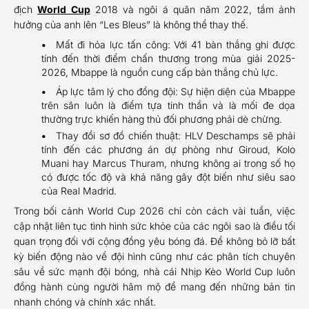
địch
World Cup
2018 và ngôi á quân năm 2022, tầm ảnh
hưởng của anh lên “Les Bleus” là không thể thay thế.
Mất đi hỏa lực tấn công: Với 41 bàn thắng ghi được
tính đến thời điểm chấn thương trong mùa giải 2025-
2026, Mbappe là nguồn cung cấp bàn thắng chủ lực.
Áp lực tâm lý cho đồng đội: Sự hiện diện của Mbappe
trên sân luôn là điểm tựa tinh thần và là mối đe dọa
thường trực khiến hàng thủ đối phương phải dè chừng.
Thay đổi sơ đồ chiến thuật: HLV Deschamps sẽ phải
tính đến các phương án dự phòng như Giroud, Kolo
Muani hay Marcus Thuram, nhưng không ai trong số họ
có được tốc độ và khả năng gây đột biến như siêu sao
của Real Madrid.
Trong bối cảnh World Cup 2026 chỉ còn cách vài tuần, việc
cập nhật liên tục tình hình sức khỏe của các ngôi sao là điều tối
quan trọng đối với cộng đồng yêu bóng đá. Để không bỏ lỡ bất
kỳ biến động nào về đội hình cũng như các phân tích chuyên
sâu về sức mạnh đội bóng, nhà cái Nhịp Kèo World Cup luôn
đồng hành cùng người hâm mộ để mang đến những bản tin
nhanh chóng và chính xác nhất.