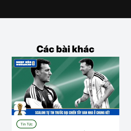
Các bài khác
Tin Tức