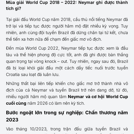
Mùa giải World Cup 2018 – 2022: Neymar ghi được thành
tích gì?
Tại giải đấu World Cup năm 2018, cầu thủ nổi tiếng Neymar đã
trở lại và tiếp tục được người hâm mộ đặt nhiều kỳ vọng. Tuy
nhiên, anh cùng đội tuyển Brazil đã dừng chân tại tứ kết, chưa
thể tiến xa hơn nữa để chạm đến giấc mơ vô địch.
Đến mùa World Cup 2022, Neymar tiếp tục được xem là đầu
tàu và thể hiện phong độ cực tốt, anh đã ghi được bàn thắng
quan trọng tại vòng knock – out. Tuy nhiên, ngay sau đó, Brazil
đã bị loại khỏi giải đấu một cách dầy tiếc nuối trước tuyển
Croatia sau loạt đá luân lưu.
Những thất bại liên tiếp khiến cho giấc mơ trở thành nhà vô
địch của cả Neymar và tuyển Brazil trở nên dang dở, từ đó,
nhiều người hâm mộ quan tâm
Neymar và cơ hội World Cup
cuối cùng
năm 2026 có làm nên kỳ tích.
Bước ngoặt lớn trong sự nghiệp: Chấn thương năm
2023
Vào tháng 10/2023, trong trận đấu giữa tuyển Brazil và