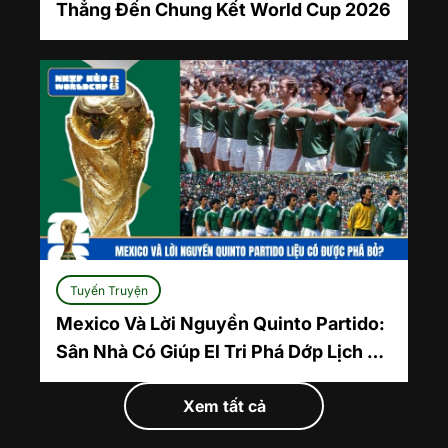
Thẳng Đến Chung Kết World Cup 2026
Tuyến Truyện
Mexico Và Lời Nguyền Quinto Partido:
Sân Nhà Có Giúp El Tri Phá Dớp Lịch Sử
Năm 2026?
Xem tất cả