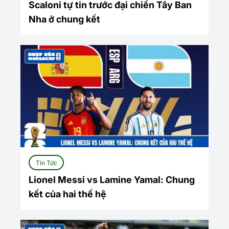
Scaloni tự tin trước đại chiến Tây Ban
Nha ở chung kết
Tin Tức
Lionel Messi vs Lamine Yamal: Chung
kết của hai thế hệ