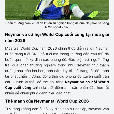
Chấn thương năm 2023 đã khiến sự nghiệp bóng đá của Neymar sẽ sang
bước ngoặt khác
Neymar và cơ hội World Cup cuối cùng tại mùa giải
năm 2026
Mùa giải World Cup năm 2026 chính thức diễn ra khi Neymar
bước sang tuổi 34 – độ tuổi mà thông thường các cầu thủ đã
bước qua thời kỳ đỉnh cao phong độ. Đặc biệt, với người từng
trải qua chấn thương nghiêm trọng như Neymar, thử thách
dường như còn lớn hơn, anh cần duy trì thể trạng tốt để tránh
tái phát chấn thương, đồng thời giữ phong độ xuyên suốt trận
đấu. Chính vì thế, có thể nói rằng
Neymar và cơ hội World
Cup cuối cùng
chính là thời điểm anh cần phấn đấu hơn rất
nhiều để chinh phục danh hiệu cao nhất.
Thế mạnh của Neymar tại World Cup 2026
Tuy rằng không còn ở thời kỳ đỉnh cao sự nghiệp, Neymar vẫn