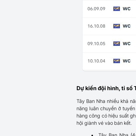
Dự kiến đội hình, tỉ số
Tây Ban Nha nhiều khả năng
năng luân chuyển ở tuyến 
hàng công có hiệu suất gh
hội giành vé vào bán kết.
Tây Ban Nha (4-