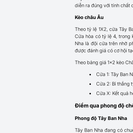
diễn ra đúng với tính chất 
Kèo châu Âu
Theo tỷ lệ 1X2, cửa Tây 
Cửa hòa có tỷ lệ 4, trong
Nha là đội cửa trên nhờ p
được đánh giá có cơ hội tạ
Theo bảng giá 1×2 kèo Ch
Cửa 1: Tây Ban N
Cửa 2: Bỉ thắng t
Cửa X: Kết quả hò
Điểm qua phong độ chê
Phong độ Tây Ban Nha
Tây Ban Nha đang có chuỗi