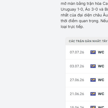
mở màn bằng trận hòa Cap
Uruguay 1-0, Áo 3-0 và Bồ
nhất của đại diện châu Âu
thời điểm quan trọng. Nếu 
loại trực tiếp.