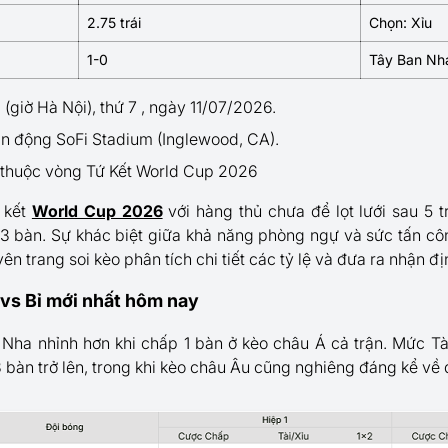
2.75 trái
Chọn: Xỉu
1-0
Tây Ban Nh
(giờ Hà Nội), thứ 7 , ngày 11/07/2026.
n động SoFi Stadium (Inglewood, CA).
a thuộc vòng Tứ Kết World Cup 2026
 kết
World Cup 2026
với hàng thủ chưa để lọt lưới sau 5 tr
13 bàn. Sự khác biệt giữa khả năng phòng ngự và sức tấn côn
n trang soi kèo phân tích chi tiết các tỷ lệ và đưa ra nhận đ
vs Bỉ mới nhất hôm nay
Nha nhỉnh hơn khi chấp 1 bàn ở kèo châu Á cả trận. Mức Tà
3 bàn trở lên, trong khi kèo châu Âu cũng nghiêng đáng kể về