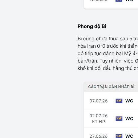
Phong độ Bỉ
Bỉ cũng chưa thua sau 5 tr
hòa Iran 0-0 trước khi thắ
đó tiếp tục đánh bại Mỹ 4-1
bàn/trận. Tuy nhiên, việc 
khó khi đối đầu hàng thủ c