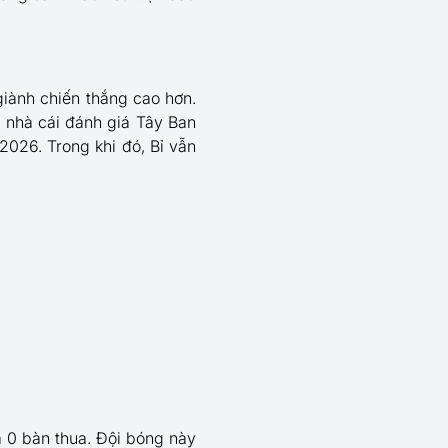
iành chiến thắng cao hơn.
y nhà cái đánh giá Tây Ban
2026. Trong khi đó, Bỉ vẫn
à 0 bàn thua. Đội bóng này