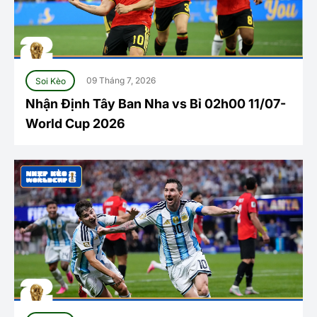
Soi Kèo
09 Tháng 7, 2026
Nhận Định Tây Ban Nha vs Bỉ 02h00 11/07-
World Cup 2026