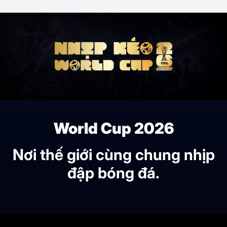
World Cup 2026
Nơi thế giới cùng chung nhịp
đập bóng đá.