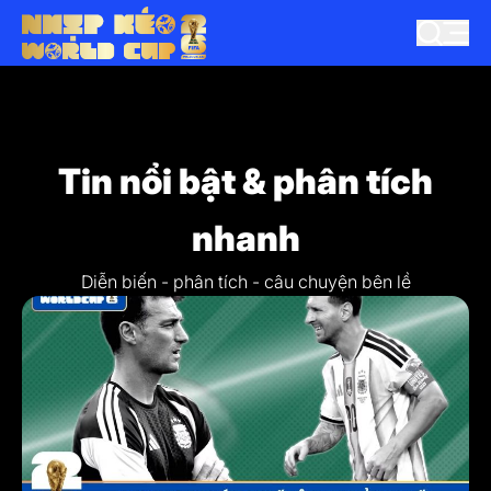
Tin nổi bật & phân tích
nhanh
Diễn biến - phân tích - câu chuyện bên lề