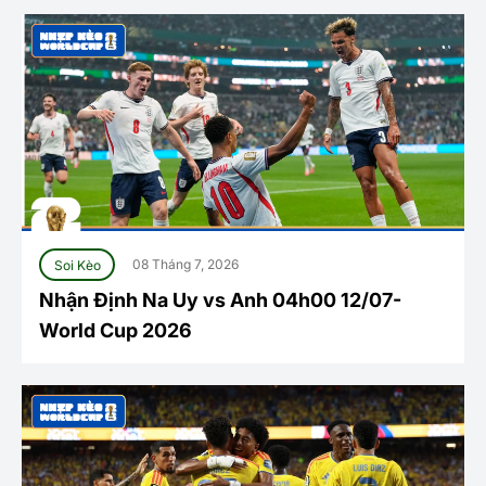
Soi Kèo
08 Tháng 7, 2026
Nhận Định Na Uy vs Anh 04h00 12/07-
World Cup 2026