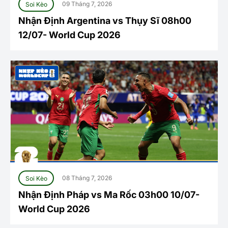
Soi Kèo
09 Tháng 7, 2026
Nhận Định Argentina vs Thụy Sĩ 08h00
12/07- World Cup 2026
Soi Kèo
08 Tháng 7, 2026
Nhận Định Pháp vs Ma Rốc 03h00 10/07-
World Cup 2026