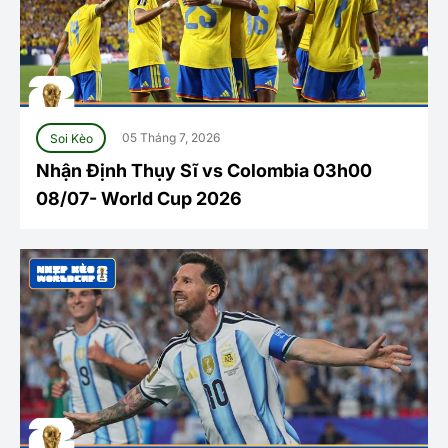
Soi Kèo
05 Tháng 7, 2026
Nhận Định Thụy Sĩ vs Colombia 03h00
08/07- World Cup 2026