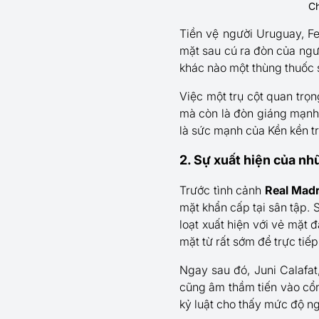
Ch
Tiền vệ người Uruguay, Fe
mặt sau cú ra đòn của ng
khác nào một thùng thuốc 
Việc một trụ cột quan trọ
mà còn là đòn giáng mạnh v
là sức mạnh của Kền kền t
2. Sự xuất hiện của nh
Trước tình cảnh
Real Madr
mặt khẩn cấp tại sân tập.
loạt xuất hiện với vẻ mặt
mặt từ rất sớm để trực tiế
Ngay sau đó, Juni Calafa
cũng âm thầm tiến vào cổn
kỷ luật cho thấy mức độ n