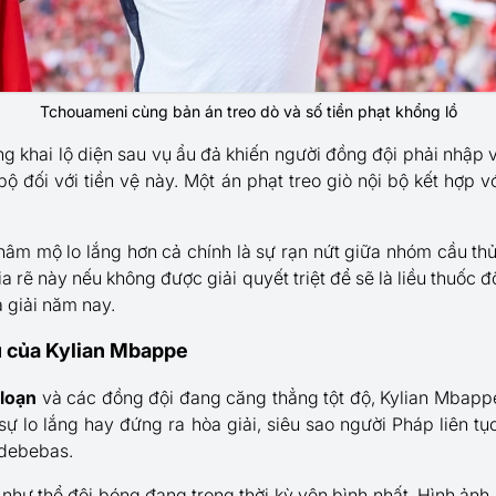
Tchouameni cùng bản án treo dò và số tiền phạt khổng lồ
ng khai lộ diện sau vụ ẩu đả khiến người đồng đội phải nhập v
bộ đối với tiền vệ này. Một án phạt treo giò nội bộ kết hợp v
 hâm mộ lo lắng hơn cả chính là sự rạn nứt giữa nhóm cầu t
ia rẽ này nếu không được giải quyết triệt để sẽ là liều thuốc 
 giải năm nay.
ểu của Kylian Mbappe
 loạn
và các đồng đội đang căng thẳng tột độ, Kylian Mbappe 
 sự lo lắng hay đứng ra hòa giải, siêu sao người Pháp liên tụ
ldebebas.
như thể đội bóng đang trong thời kỳ yên bình nhất. Hình ảnh 