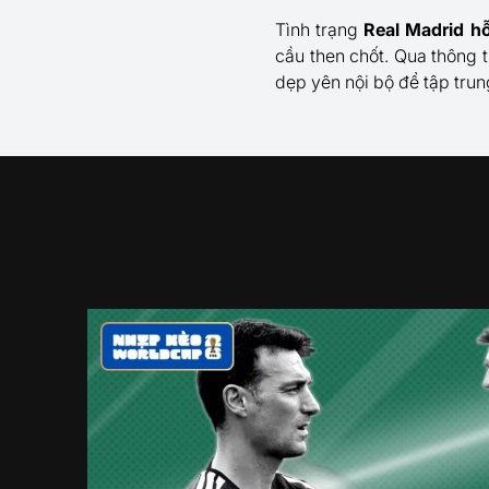
Tình trạng
Real Madrid hỗ
cầu then chốt. Qua thông 
dẹp yên nội bộ để tập tru