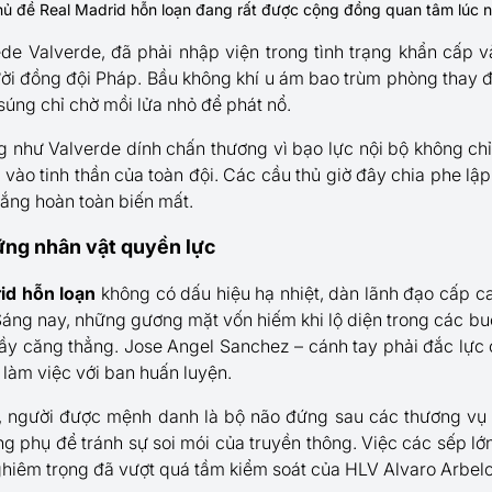
ủ đề Real Madrid hỗn loạn đang rất được cộng đồng quan tâm lúc 
de Valverde, đã phải nhập viện trong tình trạng khẩn cấp v
ười đồng đội Pháp. Bầu không khí u ám bao trùm phòng thay 
súng chỉ chờ mồi lửa nhỏ để phát nổ.
ng như Valverde dính chấn thương vì bạo lực nội bộ không chỉ
ào tinh thần của toàn đội. Các cầu thủ giờ đây chia phe lập
rắng hoàn toàn biến mất.
ững nhân vật quyền lực
id hỗn loạn
không có dấu hiệu hạ nhiệt, dàn lãnh đạo cấp c
 Sáng nay, những gương mặt vốn hiếm khi lộ diện trong các bu
 đầy căng thẳng. Jose Angel Sanchez – cánh tay phải đắc lực 
p làm việc với ban huấn luyện.
t, người được mệnh danh là bộ não đứng sau các thương v
g phụ để tránh sự soi mói của truyền thông. Việc các sếp lớn
ghiêm trọng đã vượt quá tầm kiểm soát của HLV Alvaro Arbelo