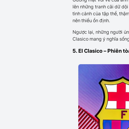
lên những tranh cãi dữ dộ
tình cảnh của tập thể, thậ
nên thiếu ổn định.
Ngược lại, những người ủng
Clasico mang ý nghĩa sống
5. El Clasico – Phiên t