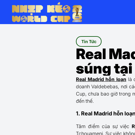
Tin Tức
Real Mad
súng tại
Real Madrid hỗn loạn
là 
doanh Valdebebas, nơi các
Cup, chưa bao giờ trong m
đến thế.
1. Real Madrid hỗn loạ
Tâm điểm của sự việc
R
Tchouameni. Sự việc không 