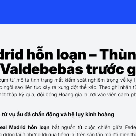
rid hỗn loạn – Thù
 Valdebebas trước g
cụm từ mô tả tình trạng mất kiểm soát nghiêm trọng về kỷ l
 ngôi sao liên tục xảy ra xung đột thể xác. Theo ghi nhận 
ột thập kỷ qua, đội bóng Hoàng gia lại rơi vào viễn cảnh p
n từ vụ ẩu đả chấn động và hệ lụy kinh hoàng
eal Madrid hỗn loạn
bắt nguồn từ cuộc chiến giữa Feder
dừng lại ở những lời qua tiếng lại trên sân tập mà đã biến t