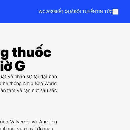
WC2026
KẾT QUẢ
ĐỘI TUYỂN
TIN TỨC
ng thuốc
iờ G
uật và nhân sự tại đại bản
từ hệ thống Nhịp Kèo World
hân tâm và rạn nứt sâu sắc
ico Valverde và Aurelien
hành một vụ xô xát đổ máu.