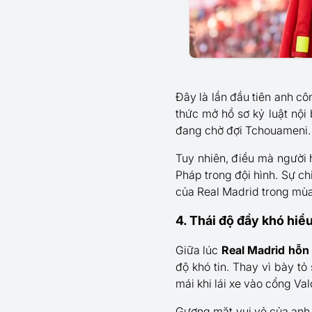
Đây là lần đầu tiên anh cô
thức mở hồ sơ kỷ luật nội 
đang chờ đợi Tchouameni.
Tuy nhiên, điều mà người
Pháp trong đội hình. Sự ch
của Real Madrid trong mùa
4. Thái độ đầy khó hi
Giữa lúc
Real Madrid hỗn
độ khó tin. Thay vì bày tỏ
mái khi lái xe vào cổng Va
Gương mặt vui vẻ của anh 