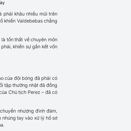
này
à phải khâu nhiều mũi trên
đồ khiến Valdebebas chẳng
 là tổn thất về chuyên môn
 phái, khiến sự gắn kết vốn
ao của đội bóng đã phải có
ổi tập thường nhật đã đồng
của Chủ tịch Perez – đã có
ụ chuyển nhượng đình đám,
 nhúng tay vào xử lý hồ sơ
a.