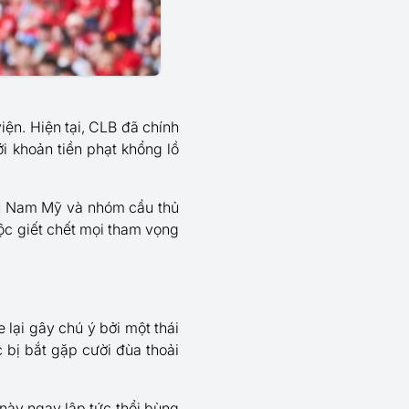
iện. Hiện tại, CLB đã chính
ới khoản tiền phạt khổng lồ
hủ Nam Mỹ và nhóm cầu thủ
độc giết chết mọi tham vọng
lại gây chú ý bởi một thái
c bị bắt gặp cười đùa thoải
này ngay lập tức thổi bùng