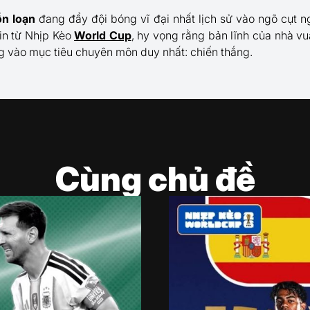
n loạn
đang đẩy đội bóng vĩ đại nhất lịch sử vào ngõ cụt 
tin từ Nhịp Kèo
World Cup
, hy vọng rằng bản lĩnh của nhà v
ng vào mục tiêu chuyên môn duy nhất: chiến thắng.
Cùng chủ đề