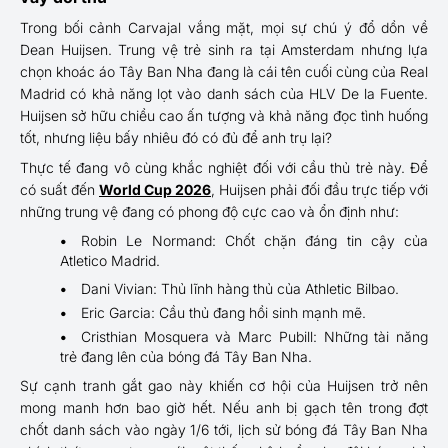
Trong bối cảnh Carvajal vắng mặt, mọi sự chú ý đổ dồn về
Dean Huijsen. Trung vệ trẻ sinh ra tại Amsterdam nhưng lựa
chọn khoác áo Tây Ban Nha đang là cái tên cuối cùng của Real
Madrid có khả năng lọt vào danh sách của HLV De la Fuente.
Huijsen sở hữu chiều cao ấn tượng và khả năng đọc tình huống
tốt, nhưng liệu bấy nhiêu đó có đủ để anh trụ lại?
Thực tế đang vô cùng khắc nghiệt đối với cầu thủ trẻ này. Để
có suất đến
World Cup 2026
, Huijsen phải đối đầu trực tiếp với
những trung vệ đang có phong độ cực cao và ổn định như:
Robin Le Normand: Chốt chặn đáng tin cậy của
Atletico Madrid.
Dani Vivian: Thủ lĩnh hàng thủ của Athletic Bilbao.
Eric Garcia: Cầu thủ đang hồi sinh mạnh mẽ.
Cristhian Mosquera và Marc Pubill: Những tài năng
trẻ đang lên của bóng đá Tây Ban Nha.
Sự cạnh tranh gắt gao này khiến cơ hội của Huijsen trở nên
mong manh hơn bao giờ hết. Nếu anh bị gạch tên trong đợt
chốt danh sách vào ngày 1/6 tới, lịch sử bóng đá Tây Ban Nha