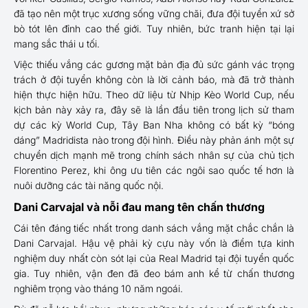
đã tạo nên một trục xương sống vững chãi, đưa đội tuyển xứ sở
bò tót lên đỉnh cao thế giới. Tuy nhiên, bức tranh hiện tại lại
mang sắc thái u tối.
Việc thiếu vắng các gương mặt bản địa đủ sức gánh vác trọng
trách ở đội tuyển không còn là lời cảnh báo, mà đã trở thành
hiện thực hiện hữu. Theo dữ liệu từ Nhịp Kèo World Cup, nếu
kịch bản này xảy ra, đây sẽ là lần đầu tiên trong lịch sử tham
dự các kỳ World Cup, Tây Ban Nha không có bất kỳ “bóng
dáng” Madridista nào trong đội hình. Điều này phản ánh một sự
chuyển dịch mạnh mẽ trong chính sách nhân sự của chủ tịch
Florentino Perez, khi ông ưu tiên các ngôi sao quốc tế hơn là
nuôi dưỡng các tài năng quốc nội.
Dani Carvajal và nỗi đau mang tên chấn thương
Cái tên đáng tiếc nhất trong danh sách vắng mặt chắc chắn là
Dani Carvajal. Hậu vệ phải kỳ cựu này vốn là điểm tựa kinh
nghiệm duy nhất còn sót lại của Real Madrid tại đội tuyển quốc
gia. Tuy nhiên, vận đen đã đeo bám anh kể từ chấn thương
nghiêm trọng vào tháng 10 năm ngoái.