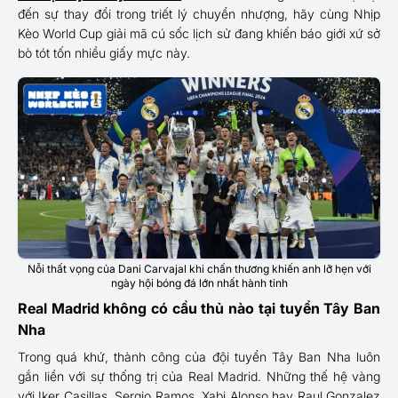
đến sự thay đổi trong triết lý chuyển nhượng, hãy cùng Nhịp
Kèo World Cup giải mã cú sốc lịch sử đang khiến báo giới xứ sở
bò tót tốn nhiều giấy mực này.
Nỗi thất vọng của Dani Carvajal khi chấn thương khiến anh lỡ hẹn với
ngày hội bóng đá lớn nhất hành tinh
Real Madrid không có cầu thủ nào tại tuyển Tây Ban
Nha
Trong quá khứ, thành công của đội tuyển Tây Ban Nha luôn
gắn liền với sự thống trị của Real Madrid. Những thế hệ vàng
với Iker Casillas, Sergio Ramos, Xabi Alonso hay Raul Gonzalez