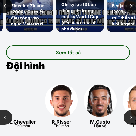
Ghi kỷ lục 13 bàn
Zinedine Zidane
Benjamin P
thắng chỉ trong
(2006): Cú thiết
(2018): Cú “
một kỳ World Cup
đầu công vào
rơi” thần s
(đến nay chưa ai
ngực Materazzi
lưới Argent
phá được).
Xem tất cả
Đội hình
L.Chevalier
R.Risser
M.Gusto
L.
Thủ môn
Thủ môn
Hậu vệ
H