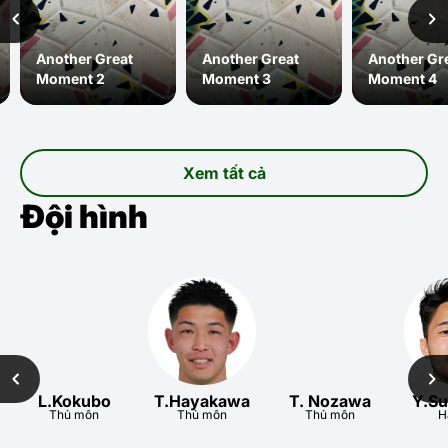
Another Great
Another Great
Another Gre
Moment 2
Moment 3
Moment 4
Xem tất cả
Đội hình
L.Kokubo
T.Hayakawa
T. Nozawa
Y.S
Thủ môn
Thủ môn
Thủ môn
H