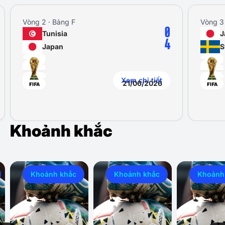
Vòng 2 · Bảng F
Vòng 3 
0
Tunisia
J
4
Japan
S
Xem chi tiết
21/06/2026
Khoảnh khắc
Khoảnh khắc
Khoảnh khắc
Khoảnh 