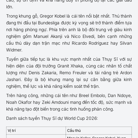
lớn.
Trong khung gỗ, Gregor Kobel là cái tên nổi bật nhất. Thủ thành
đang thi đấu tại Bundesliga được kỳ vọng sẽ trở thành điểm tựa
nơi hàng phòng ngự. Phía trên anh là bộ đôi trung vệ giàu kinh
nghiệm gồm Manuel Akanji và Nico Elvedi, bên cạnh những
cầu thủ dày dạn trận mạc như Ricardo Rodríguez hay Silvan
Widmer.
Tuyến giữa tiếp tục là khu vực mạnh nhất của Thụy Sĩ với sự
hiện diện của đội trưởng Granit Xhaka, cùng các nhân tố chất
lượng như Denis Zakaria, Remo Freuler và tài năng trẻ Ardon
Jashari. Đây là bộ khung mang lại sự cân bằng giữa kinh
nghiệm, thể lực và khả năng kiểm soát thế trận.
Trên hàng công, những cái tên như Breel Embolo, Dan Ndoye,
Noah Okafor hay Zeki Amdouni mang đến tốc độ, sức mạnh và
khả năng tạo đột biến trong các tình huống phản công.
Danh sách tuyển Thụy Sĩ dự World Cup 2026:
Vị trí
Cầu thủ