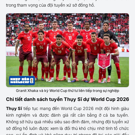
trong tham vọng của đội tuyển xứ sở đồng hồ.
Granit Xhaka và kỳ World Cup thứ tư liên tiếp trong sự nghiệp
Chi tiết danh sách tuyển Thụy Sĩ dự World Cup 2026
Thụy Sĩ
tiếp tục mang đến World Cup 2026 một đội hình giàu
kinh nghiệm và được đánh giá rất cân bằng ở cả ba tuyến.
Không sở hữu quá nhiều siêu sao đình đám, nhưng đội tuyển xứ
sở đồng hồ luôn được xem là đối thủ khó chịu nhờ tính tổ chức
cao, sự ổn định và khả năng duy trì phong độ tại các giải đấu