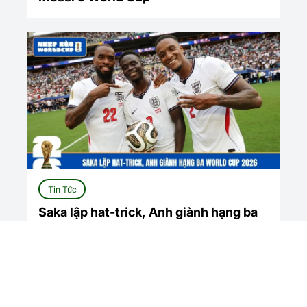
Tin Tức
Saka lập hat-trick, Anh giành hạng ba
World Cup 2026
Xem tất cả