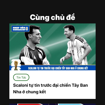
Cùng chủ đề
Tin Tức
Scaloni tự tin trước đại chiến Tây Ban
Nha ở chung kết