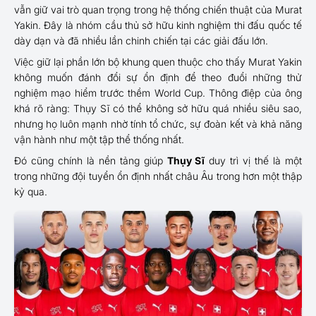
vẫn giữ vai trò quan trọng trong hệ thống chiến thuật của Murat
Yakin. Đây là nhóm cầu thủ sở hữu kinh nghiệm thi đấu quốc tế
dày dạn và đã nhiều lần chinh chiến tại các giải đấu lớn.
Việc giữ lại phần lớn bộ khung quen thuộc cho thấy Murat Yakin
không muốn đánh đổi sự ổn định để theo đuổi những thử
nghiệm mạo hiểm trước thềm World Cup. Thông điệp của ông
khá rõ ràng: Thụy Sĩ có thể không sở hữu quá nhiều siêu sao,
nhưng họ luôn mạnh nhờ tính tổ chức, sự đoàn kết và khả năng
vận hành như một tập thể thống nhất.
Đó cũng chính là nền tảng giúp
Thụy Sĩ
duy trì vị thế là một
trong những đội tuyển ổn định nhất châu Âu trong hơn một thập
kỷ qua.