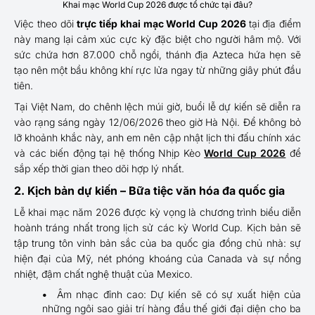
Khai mạc World Cup 2026 được tổ chức tại đâu?
Việc theo dõi
trực tiếp khai mạc World Cup 2026
tại địa điểm
này mang lại cảm xúc cực kỳ đặc biệt cho người hâm mộ. Với
sức chứa hơn 87.000 chỗ ngồi, thánh địa Azteca hứa hẹn sẽ
tạo nên một bầu không khí rực lửa ngay từ những giây phút đầu
tiên.
Tại Việt Nam, do chênh lệch múi giờ, buổi lễ dự kiến sẽ diễn ra
vào rạng sáng ngày 12/06/2026 theo giờ Hà Nội. Để không bỏ
lỡ khoảnh khắc này, anh em nên cập nhật lịch thi đấu chính xác
và các biến động tại hệ thống Nhịp Kèo
World Cup 2026
để
sắp xếp thời gian theo dõi hợp lý nhất.
2. Kịch bản dự kiến – Bữa tiệc văn hóa đa quốc gia
Lễ khai mạc năm 2026 được kỳ vọng là chương trình biểu diễn
hoành tráng nhất trong lịch sử các kỳ World Cup. Kịch bản sẽ
tập trung tôn vinh bản sắc của ba quốc gia đồng chủ nhà: sự
hiện đại của Mỹ, nét phóng khoáng của Canada và sự nồng
nhiệt, đậm chất nghệ thuật của Mexico.
Âm nhạc đỉnh cao: Dự kiến sẽ có sự xuất hiện của
những ngôi sao giải trí hàng đầu thế giới đại diện cho ba