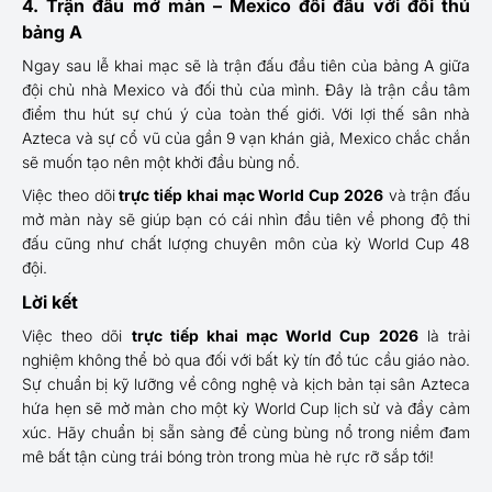
4. Trận đấu mở màn – Mexico đối đầu với đối thủ
bảng A
Ngay sau lễ khai mạc sẽ là trận đấu đầu tiên của bảng A giữa
đội chủ nhà Mexico và đối thủ của mình. Đây là trận cầu tâm
điểm thu hút sự chú ý của toàn thế giới. Với lợi thế sân nhà
Azteca và sự cổ vũ của gần 9 vạn khán giả, Mexico chắc chắn
sẽ muốn tạo nên một khởi đầu bùng nổ.
Việc theo dõi
trực tiếp khai mạc World Cup 2026
và trận đấu
mở màn này sẽ giúp bạn có cái nhìn đầu tiên về phong độ thi
đấu cũng như chất lượng chuyên môn của kỳ World Cup 48
đội.
Lời kết
Việc theo dõi
trực tiếp khai mạc World Cup 2026
là trải
nghiệm không thể bỏ qua đối với bất kỳ tín đồ túc cầu giáo nào.
Sự chuẩn bị kỹ lưỡng về công nghệ và kịch bản tại sân Azteca
hứa hẹn sẽ mở màn cho một kỳ World Cup lịch sử và đầy cảm
xúc. Hãy chuẩn bị sẵn sàng để cùng bùng nổ trong niềm đam
mê bất tận cùng trái bóng tròn trong mùa hè rực rỡ sắp tới!