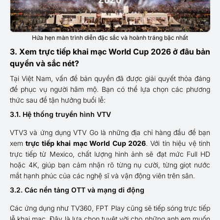
Hứa hẹn màn trình diễn đặc sắc và hoành tráng bậc nhất
3. Xem trực tiếp khai mạc World Cup 2026 ở đâu bản
quyền và sắc nét?
Tại Việt Nam, vấn đề bản quyền đã được giải quyết thỏa đáng
để phục vụ người hâm mộ. Bạn có thể lựa chọn các phương
thức sau để tận hưởng buổi lễ:
3.1. Hệ thống truyền hình VTV
VTV3 và ứng dụng VTV Go là những địa chỉ hàng đầu để bạn
xem
trực tiếp khai mạc World Cup 2026
. Với tín hiệu vệ tinh
trực tiếp từ Mexico, chất lượng hình ảnh sẽ đạt mức Full HD
hoặc 4K, giúp bạn cảm nhận rõ từng nụ cười, từng giọt nước
mắt hạnh phúc của các nghệ sĩ và vận động viên trên sân.
3.2. Các nền tảng OTT và mạng di động
Các ứng dụng như TV360, FPT Play cũng sẽ tiếp sóng trực tiếp
lễ khai mạc. Đây là lựa chọn tuyệt vời cho những anh em muốn