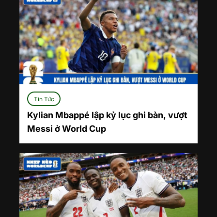
Tin Tức
Kylian Mbappé lập kỷ lục ghi bàn, vượt
Messi ở World Cup