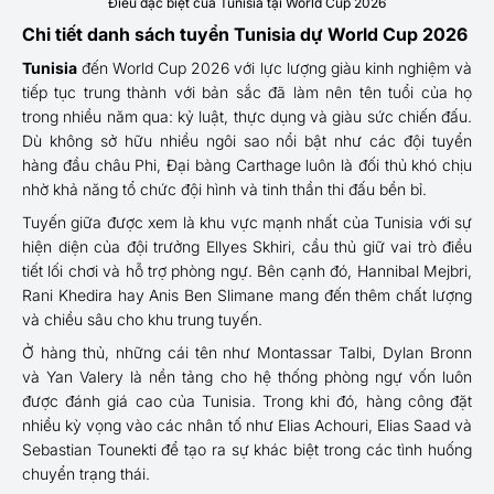
Điều đặc biệt của Tunisia tại World Cup 2026
Chi tiết danh sách tuyển Tunisia dự World Cup 2026
Tunisia
đến World Cup 2026 với lực lượng giàu kinh nghiệm và
tiếp tục trung thành với bản sắc đã làm nên tên tuổi của họ
trong nhiều năm qua: kỷ luật, thực dụng và giàu sức chiến đấu.
Dù không sở hữu nhiều ngôi sao nổi bật như các đội tuyển
hàng đầu châu Phi, Đại bàng Carthage luôn là đối thủ khó chịu
nhờ khả năng tổ chức đội hình và tinh thần thi đấu bền bỉ.
Tuyến giữa được xem là khu vực mạnh nhất của Tunisia với sự
hiện diện của đội trưởng Ellyes Skhiri, cầu thủ giữ vai trò điều
tiết lối chơi và hỗ trợ phòng ngự. Bên cạnh đó, Hannibal Mejbri,
Rani Khedira hay Anis Ben Slimane mang đến thêm chất lượng
và chiều sâu cho khu trung tuyến.
Ở hàng thủ, những cái tên như Montassar Talbi, Dylan Bronn
và Yan Valery là nền tảng cho hệ thống phòng ngự vốn luôn
được đánh giá cao của Tunisia. Trong khi đó, hàng công đặt
nhiều kỳ vọng vào các nhân tố như Elias Achouri, Elias Saad và
Sebastian Tounekti để tạo ra sự khác biệt trong các tình huống
chuyển trạng thái.