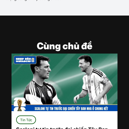
Cùng chủ đề
Tin Tức