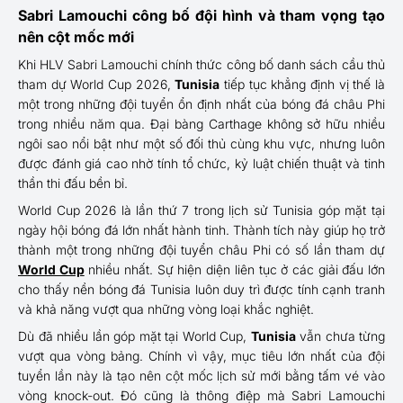
Sabri Lamouchi công bố đội hình và tham vọng tạo
nên cột mốc mới
Khi HLV Sabri Lamouchi chính thức công bố danh sách cầu thủ
tham dự World Cup 2026,
Tunisia
tiếp tục khẳng định vị thế là
một trong những đội tuyển ổn định nhất của bóng đá châu Phi
trong nhiều năm qua. Đại bàng Carthage không sở hữu nhiều
ngôi sao nổi bật như một số đối thủ cùng khu vực, nhưng luôn
được đánh giá cao nhờ tính tổ chức, kỷ luật chiến thuật và tinh
thần thi đấu bền bỉ.
World Cup 2026 là lần thứ 7 trong lịch sử Tunisia góp mặt tại
ngày hội bóng đá lớn nhất hành tinh. Thành tích này giúp họ trở
thành một trong những đội tuyển châu Phi có số lần tham dự
World Cup
nhiều nhất. Sự hiện diện liên tục ở các giải đấu lớn
cho thấy nền bóng đá Tunisia luôn duy trì được tính cạnh tranh
và khả năng vượt qua những vòng loại khắc nghiệt.
Dù đã nhiều lần góp mặt tại World Cup,
Tunisia
vẫn chưa từng
vượt qua vòng bảng. Chính vì vậy, mục tiêu lớn nhất của đội
tuyển lần này là tạo nên cột mốc lịch sử mới bằng tấm vé vào
vòng knock-out. Đó cũng là thông điệp mà Sabri Lamouchi