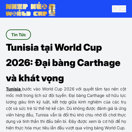
Tin Tức
Tunisia tại World Cup
2026: Đại bàng Carthage
và khát vọng
Tunisia
bước vào World Cup 2026 với quyết tâm tạo nên cột
mốc mới trong lịch sử đội tuyển. Đại bàng Carthage sở hữu lực
lượng giàu tính kỷ luật, kết hợp giữa kinh nghiệm của các trụ
cột và sức trẻ từ thế hệ kế cận. Dù không được đánh giá là ứng
viên hàng đầu, Tunisia vẫn là đối thủ khó chịu nhờ lối chơi thực
dụng và tinh thần thi đấu bền bỉ. Đây được xem là cơ hội để họ
hiện thực hóa mục tiêu lần đầu vượt qua vòng bảng World Cup.