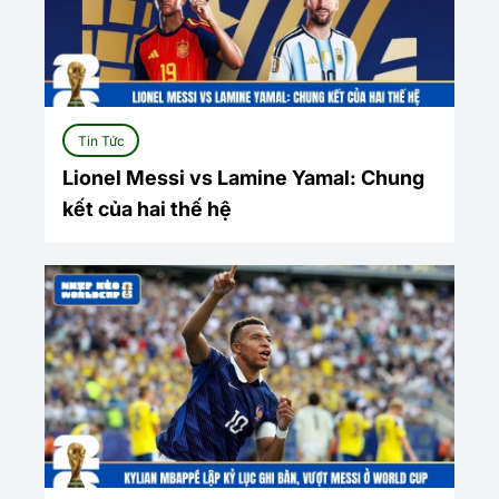
Tin Tức
Lionel Messi vs Lamine Yamal: Chung
kết của hai thế hệ