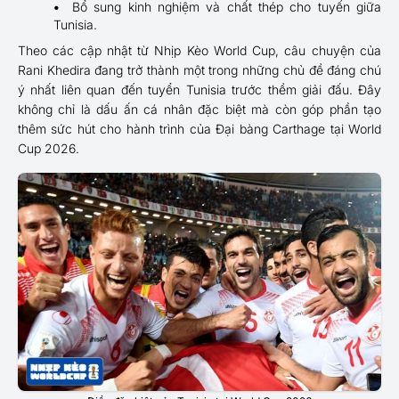
Bổ sung kinh nghiệm và chất thép cho tuyến giữa
Tunisia.
Theo các cập nhật từ Nhịp Kèo World Cup, câu chuyện của
Rani Khedira đang trở thành một trong những chủ đề đáng chú
ý nhất liên quan đến tuyển Tunisia trước thềm giải đấu. Đây
không chỉ là dấu ấn cá nhân đặc biệt mà còn góp phần tạo
thêm sức hút cho hành trình của Đại bàng Carthage tại World
Cup 2026.