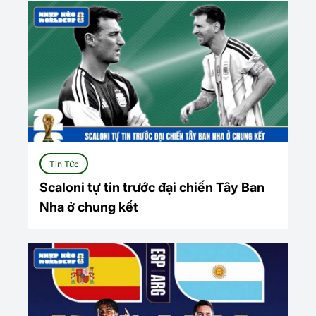
Tin Tức
Scaloni tự tin trước đại chiến Tây Ban
Nha ở chung kết