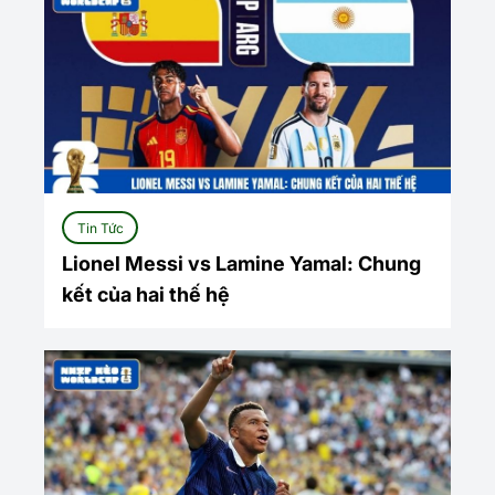
Tin Tức
Lionel Messi vs Lamine Yamal: Chung
kết của hai thế hệ