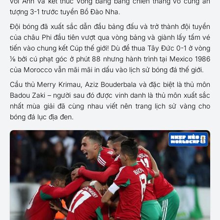
với Anh và kết thúc vòng bảng bằng chiến thắng vô cùng ấn
tượng 3-1 trước tuyển Bồ Đào Nha.
Đội bóng đã xuất sắc dẫn đầu bảng đấu và trở thành đội tuyển
của châu Phi đầu tiên vượt qua vòng bảng và giành lấy tấm vé
tiến vào chung kết Cúp thế giới! Dù để thua Tây Đức 0-1 ở vòng
⅛ bởi cú phạt góc ở phút 88 nhưng hành trình tại Mexico 1986
của Morocco vẫn mãi mãi in dấu vào lịch sử bóng đá thế giới.
Cầu thủ Merry Krimau, Aziz Bouderbala và đặc biệt là thủ môn
Badou Zaki – người sau đó được vinh danh là thủ môn xuất sắc
nhất mùa giải đã cùng nhau viết nên trang lịch sử vàng cho
bóng đá lục địa đen.