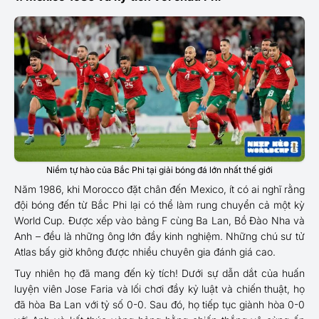
Niềm tự hào của Bắc Phi tại giải bóng đá lớn nhất thế giới
Năm 1986, khi Morocco đặt chân đến Mexico, ít có ai nghĩ rằng
đội bóng đến từ Bắc Phi lại có thể làm rung chuyển cả một kỳ
World Cup. Được xếp vào bảng F cùng Ba Lan, Bồ Đào Nha và
Anh – đều là những ông lớn đầy kinh nghiệm. Những chú sư tử
Atlas bấy giờ không được nhiều chuyên gia đánh giá cao.
Tuy nhiên họ đã mang đến kỳ tích! Dưới sự dẫn dắt của huấn
luyện viên Jose Faria và lối chơi đầy kỷ luật và chiến thuật, họ
đã hòa Ba Lan với tỷ số 0-0. Sau đó, họ tiếp tục giành hòa 0-0