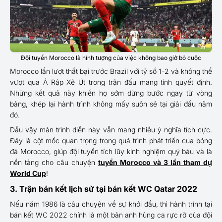
Đội tuyển Morocco là hình tượng của việc không bao giờ bỏ cuộc
Morocco lần lượt thất bại trước Brazil với tỷ số 1-2 và không thể
vượt qua Ả Rập Xê Út trong trận đấu mang tính quyết định.
Những kết quả này khiến họ sớm dừng bước ngay từ vòng
bảng, khép lại hành trình không mấy suôn sẻ tại giải đấu năm
đó.
Dẫu vậy màn trình diễn này vẫn mang nhiều ý nghĩa tích cực.
Đây là cột mốc quan trọng trong quá trình phát triển của bóng
đá Morocco, giúp đội tuyển tích lũy kinh nghiệm quý báu và là
nền tảng cho câu chuyện
tuyển Morocco và 3 lần tham dự
World Cup
!
3. Trận bán kết lịch sử tại bán kết WC Qatar 2022
Nếu năm 1986 là câu chuyện về sự khởi đầu, thì hành trình tại
bán kết WC 2022 chính là một bản anh hùng ca rực rỡ của đội