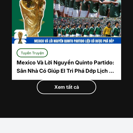
Tuyến Truyện
Mexico Và Lời Nguyền Quinto Partido:
Sân Nhà Có Giúp El Tri Phá Dớp Lịch Sử
Năm 2026?
Xem tất cả