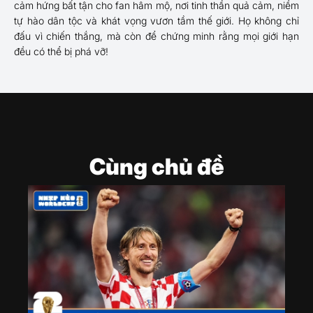
cảm hứng bất tận cho fan hâm mộ, nơi tinh thần quả cảm, niềm
tự hào dân tộc và khát vọng vươn tầm thế giới. Họ không chỉ
đấu vì chiến thắng, mà còn để chứng minh rằng mọi giới hạn
đều có thể bị phá vỡ!
Cùng chủ đề