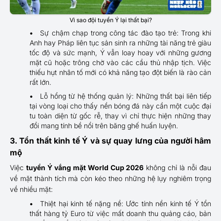
Vì sao đội tuyển Ý lại thất bại?
Sự chậm chạp trong công tác đào tạo trẻ: Trong khi
Anh hay Pháp liên tục sản sinh ra những tài năng trẻ giàu
tốc độ và sức mạnh, Ý vẫn loay hoay với những gương
mặt cũ hoặc trông chờ vào các cầu thủ nhập tịch. Việc
thiếu hụt nhân tố mới có khả năng tạo đột biến là rào cản
rất lớn.
Lỗ hổng từ hệ thống quản lý: Những thất bại liên tiếp
tại vòng loại cho thấy nền bóng đá này cần một cuộc đại
tu toàn diện từ gốc rễ, thay vì chỉ thực hiện những thay
đổi mang tính bề nổi trên băng ghế huấn luyện.
3. Tổn thất kinh tế Ý và sự quay lưng của người hâm
mộ
Việc
tuyển Ý vắng mặt World Cup 2026
không chỉ là nỗi đau
về mặt thành tích mà còn kéo theo những hệ lụy nghiêm trọng
về nhiều mặt:
Thiệt hại kinh tế nặng nề: Ước tính nền kinh tế Ý tổn
thất hàng tỷ Euro từ việc mất doanh thu quảng cáo, bản