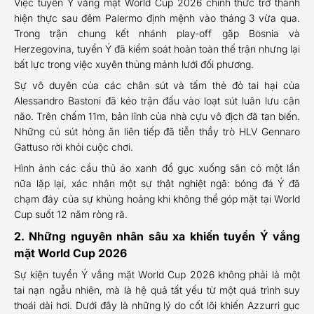
Việc tuyển Ý vắng mặt World Cup 2026 chính thức trở thành
hiện thực sau đêm Palermo định mệnh vào tháng 3 vừa qua.
Trong trận chung kết nhánh play-off gặp Bosnia và
Herzegovina, tuyển Ý đã kiểm soát hoàn toàn thế trận nhưng lại
bất lực trong việc xuyên thủng mảnh lưới đối phương.
Sự vô duyên của các chân sút và tấm thẻ đỏ tai hại của
Alessandro Bastoni đã kéo trận đấu vào loạt sút luân lưu cân
não. Trên chấm 11m, bản lĩnh của nhà cựu vô địch đã tan biến.
Những cú sút hỏng ăn liên tiếp đã tiễn thầy trò HLV Gennaro
Gattuso rời khỏi cuộc chơi.
Hình ảnh các cầu thủ áo xanh đổ gục xuống sân cỏ một lần
nữa lặp lại, xác nhận một sự thật nghiệt ngã: bóng đá Ý đã
chạm đáy của sự khủng hoảng khi không thể góp mặt tại World
Cup suốt 12 năm ròng rã.
2. Những nguyên nhân sâu xa khiến tuyển Ý vắng
mặt World Cup 2026
Sự kiện tuyển Ý vắng mặt World Cup 2026 không phải là một
tai nạn ngẫu nhiên, mà là hệ quả tất yếu từ một quá trình suy
thoái dài hơi. Dưới đây là những lý do cốt lõi khiến Azzurri gục