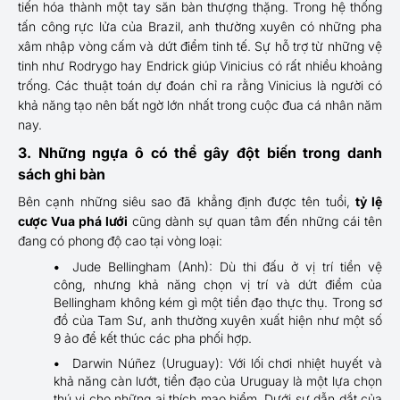
tiến hóa thành một tay săn bàn thượng thặng. Trong hệ thống
tấn công rực lửa của Brazil, anh thường xuyên có những pha
xâm nhập vòng cấm và dứt điểm tinh tế. Sự hỗ trợ từ những vệ
tinh như Rodrygo hay Endrick giúp Vinicius có rất nhiều khoảng
trống. Các thuật toán dự đoán chỉ ra rằng Vinicius là người có
khả năng tạo nên bất ngờ lớn nhất trong cuộc đua cá nhân năm
nay.
3. Những ngựa ô có thể gây đột biến trong danh
sách ghi bàn
Bên cạnh những siêu sao đã khẳng định được tên tuổi,
tỷ lệ
cược Vua phá lưới
cũng dành sự quan tâm đến những cái tên
đang có phong độ cao tại vòng loại:
Jude Bellingham (Anh): Dù thi đấu ở vị trí tiền vệ
công, nhưng khả năng chọn vị trí và dứt điểm của
Bellingham không kém gì một tiền đạo thực thụ. Trong sơ
đồ của Tam Sư, anh thường xuyên xuất hiện như một số
9 ảo để kết thúc các pha phối hợp.
Darwin Núñez (Uruguay): Với lối chơi nhiệt huyết và
khả năng càn lướt, tiền đạo của Uruguay là một lựa chọn
thú vị cho những ai thích mạo hiểm. Dưới sự dẫn dắt của