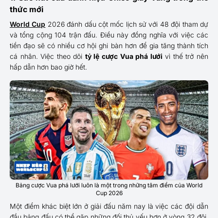
thức mới
World Cup
2026 đánh dấu cột mốc lịch sử với 48 đội tham dự
và tổng cộng 104 trận đấu. Điều này đồng nghĩa với việc các
tiền đạo sẽ có nhiều cơ hội ghi bàn hơn để gia tăng thành tích
cá nhân. Việc theo dõi
tỷ lệ cược Vua phá lưới
vì thế trở nên
hấp dẫn hơn bao giờ hết.
Bảng cược Vua phá lưới luôn là một trong những tâm điểm của World
Cup 2026
Một điểm khác biệt lớn ở giải đấu năm nay là việc các đội dẫn
đầu bảng đấu có thể gặp những đối thủ yếu hơn ở vòng 32 đội,