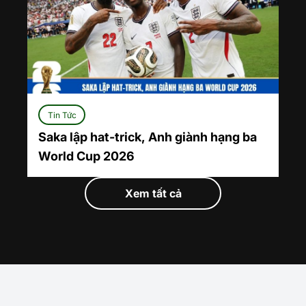
Tin Tức
Saka lập hat-trick, Anh giành hạng ba
World Cup 2026
Xem tất cả