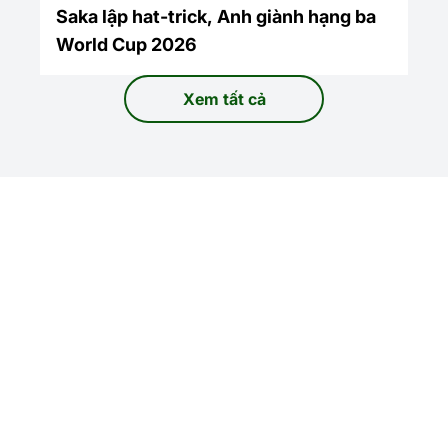
Saka lập hat-trick, Anh giành hạng ba
World Cup 2026
Xem tất cả
World Cup 2026