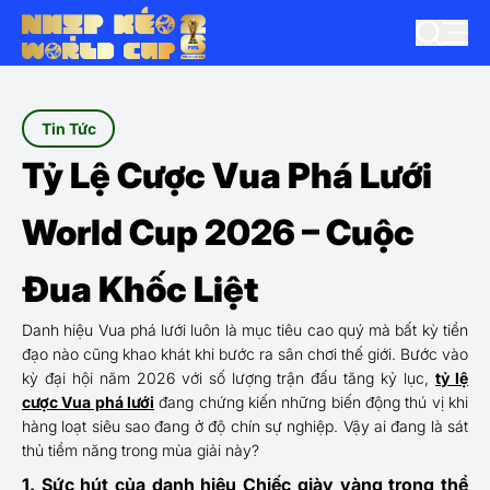
Tin Tức
Tỷ Lệ Cược Vua Phá Lưới
World Cup 2026 – Cuộc
Đua Khốc Liệt
Danh hiệu Vua phá lưới luôn là mục tiêu cao quý mà bất kỳ tiền
đạo nào cũng khao khát khi bước ra sân chơi thế giới. Bước vào
kỳ đại hội năm 2026 với số lượng trận đấu tăng kỷ lục,
tỷ lệ
cược Vua phá lưới
đang chứng kiến những biến động thú vị khi
hàng loạt siêu sao đang ở độ chín sự nghiệp. Vậy ai đang là sát
thủ tiềm năng trong mùa giải này?
1. Sức hút của danh hiệu Chiếc giày vàng trong thể