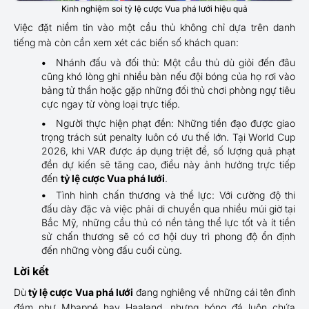
Kinh nghiệm soi tỷ lệ cược Vua phá lưới hiệu quả
Việc đặt niềm tin vào một cầu thủ không chỉ dựa trên danh
tiếng mà còn cần xem xét các biến số khách quan:
Nhánh đấu và đối thủ: Một cầu thủ dù giỏi đến đâu
cũng khó lòng ghi nhiều bàn nếu đội bóng của họ rơi vào
bảng tử thần hoặc gặp những đối thủ chơi phòng ngự tiêu
cực ngay từ vòng loại trực tiếp.
Người thực hiện phạt đền: Những tiền đạo được giao
trọng trách sút penalty luôn có ưu thế lớn. Tại World Cup
2026, khi VAR được áp dụng triệt để, số lượng quả phạt
đền dự kiến sẽ tăng cao, điều này ảnh hưởng trực tiếp
đến
tỷ lệ cược Vua phá lưới
.
Tình hình chấn thương và thể lực: Với cường độ thi
đấu dày đặc và việc phải di chuyển qua nhiều múi giờ tại
Bắc Mỹ, những cầu thủ có nền tảng thể lực tốt và ít tiền
sử chấn thương sẽ có cơ hội duy trì phong độ ổn định
đến những vòng đấu cuối cùng.
Lời kết
Dù
tỷ lệ cược Vua phá lưới
đang nghiêng về những cái tên đình
đám như Mbappé hay Haaland, nhưng bóng đá luôn chứa