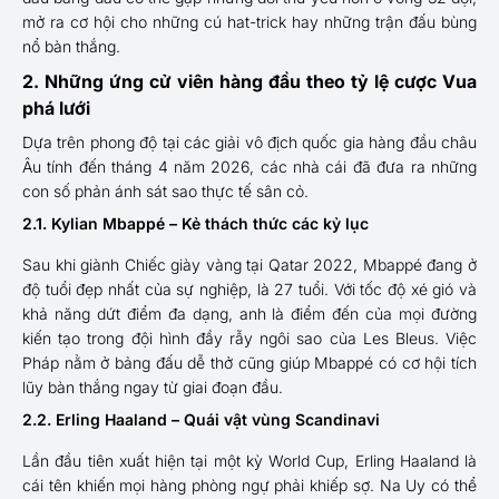
mở ra cơ hội cho những cú hat-trick hay những trận đấu bùng
nổ bàn thắng.
2. Những ứng cử viên hàng đầu theo tỷ lệ cược Vua
phá lưới
Dựa trên phong độ tại các giải vô địch quốc gia hàng đầu châu
Âu tính đến tháng 4 năm 2026, các nhà cái đã đưa ra những
con số phản ánh sát sao thực tế sân cỏ.
2.1. Kylian Mbappé – Kẻ thách thức các kỷ lục
Sau khi giành Chiếc giày vàng tại Qatar 2022, Mbappé đang ở
độ tuổi đẹp nhất của sự nghiệp, là 27 tuổi. Với tốc độ xé gió và
khả năng dứt điểm đa dạng, anh là điểm đến của mọi đường
kiến tạo trong đội hình đầy rẫy ngôi sao của Les Bleus. Việc
Pháp nằm ở bảng đấu dễ thở cũng giúp Mbappé có cơ hội tích
lũy bàn thắng ngay từ giai đoạn đầu.
2.2. Erling Haaland – Quái vật vùng Scandinavi
Lần đầu tiên xuất hiện tại một kỳ World Cup, Erling Haaland là
cái tên khiến mọi hàng phòng ngự phải khiếp sợ. Na Uy có thể